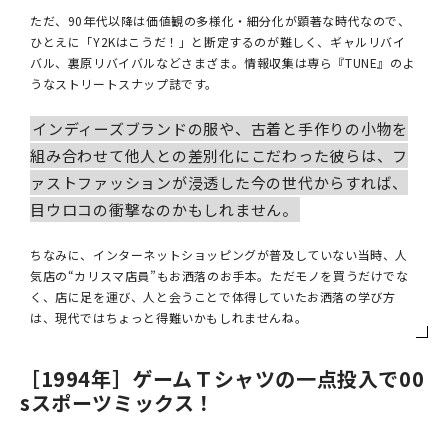
ただ、90年代以降は価値観の多様化・細分化が顕著な時代なので、
ひとえに「Y2Kはこうだ！」と断定するのが難しく、ギャルリバイ
バル、裏原リバイバルなどさまざま。情報収集は専ら『TUNE』のよ
うなストリートスナップ誌です。
インディーズブランドの服や、古着と手作りの小物を
組み合わせて他人との差別化にこだわった彼らは、フ
ァストファッションが浸透した今の世代からすれば、
目ウロコの衝撃なのかもしれません。
ちなみに、インターネットショッピングが普及していない当時、人
気店の“カリスマ店員”もお洒落のお手本。ただモノを買うだけでな
く、店に足を運び、人と会うことで体得していたお洒落の学び方
は、現代ではちょっと得難いかもしれませんね。
［1994年］ゲームＴシャツの一点投入で00
sスポーツミックス！