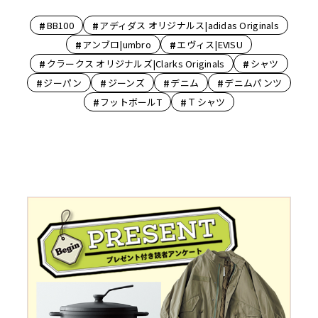
#
#
BB100
アディダス オリジナルス|adidas Originals
#
#
アンブロ|umbro
エヴィス|EVISU
#
#
クラークス オリジナルズ|Clarks Originals
シャツ
#
#
#
#
ジーパン
ジーンズ
デニム
デニムパンツ
#
#
フットボールT
Ｔシャツ