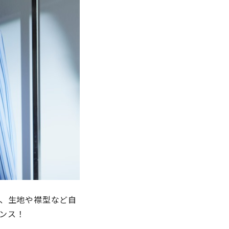
、生地や襟型など自
ャンス！