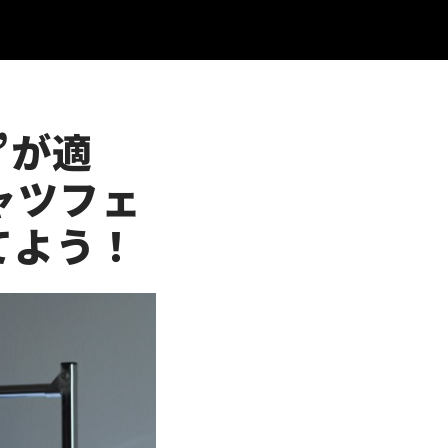
”が適
ャツフェ
てよう！