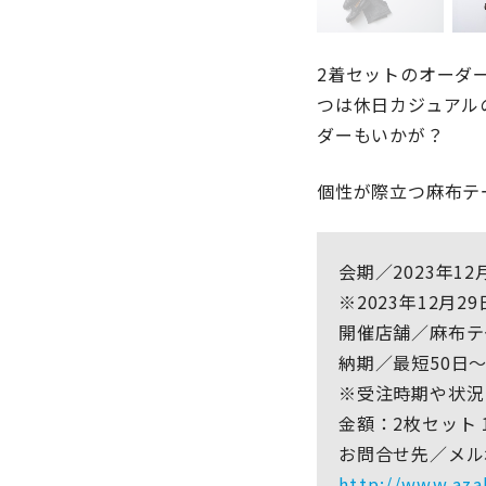
2着セットのオーダ
つは休日カジュアル
ダーもいかが？
個性が際立つ麻布テ
会期／2023年12月
※2023年12月2
開催店舗／麻布テ
納期／最短50日
※受注時期や状況
金額：2枚セット 
お問合せ先／メルボ
http://www.aza