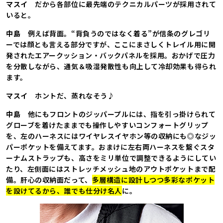
マスイ
だから各部位に最先端のテクニカルパーツが採用されて
いると。
中島
例えば背面。“背負うのではなく着る”が信条のグレゴリ
ーでは顔とも言える部分ですが、ここにまさしくトレイル用に開
発されたエアークッション・バックパネルを採用。おかげで圧力
を分散しながら、通気＆吸湿発散性も向上して冷却効果も得られ
ます。
マスイ
ホントだ、蒸れなそう♪
中島
他にもフロントのジッパープルには、指を引っ掛けられて
グローブを着けたままでも操作しやすいコンフォートグリップ
を、左のハーネスにはワイヤレスイヤホン等の収納にも◎なジッ
パーポケットを備えてます。おまけに左右両ハーネスを繋ぐスタ
ーナムストラップも、高さをミリ単位で調整できるようにしてい
たり、左側面にはストレッチメッシュ地のアウトポケットまで配
備。肝心の収納面だって、
多層構造に設計しつつ多彩なポケット
を設けてるから、誰でも仕分け名人
に。