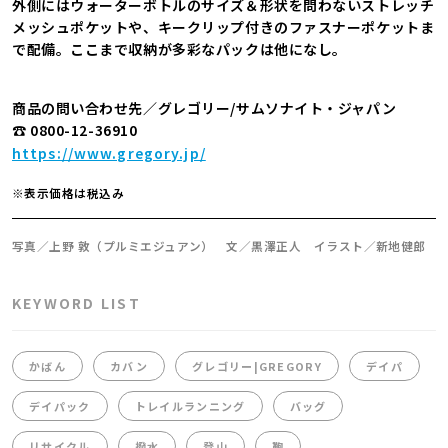
外側にはウォーターボトルのサイズ＆形状を問わないストレッチ
メッシュポケットや、キークリップ付きのファスナーポケットま
で配備。ここまで収納が多彩なパックは他になし。
商品の問い合わせ先／グレゴリー/サムソナイト・ジャパン
☎ 0800-12-36910
https://www.gregory.jp/
※表示価格は税込み
写真／上野 敦（プルミエジュアン） 文／黒澤正人 イラスト／新地健郎
KEYWORD LIST
かばん
カバン
グレゴリー|GREGORY
デイパ
デイパック
トレイルランニング
バッグ
リサイクル
撥水
登山
鞄