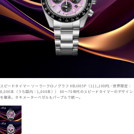
スピードタイマー ソーラークロノグラフ HBJ005P（111,100円／世界限定：
8,000本〈うち国内：1,000本〉） 60～70年代のスピードタイマーのデザイン
を継承。タキメーターベゼルもパープルで統一。