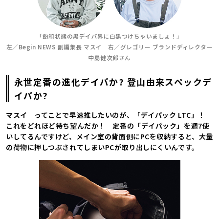
「飽和状態の黒デイパ界に白黒つけちゃいましょ！」
左／Begin NEWS 副編集長 マスイ 右／グレゴリー ブランドディレクター
中島健次郎さん
永世定番の進化デイパか? 登山由来スペックデ
イパか?
マスイ
ってことで早速推したいのが、「デイパック LTC」！
これをどれほど待ち望んだか！ 定番の「デイパック」を週7使
いしてるんですけど、メイン室の背面側にPCを収納すると、大量
の荷物に押しつぶされてしまいPCが取り出しにくいんです。