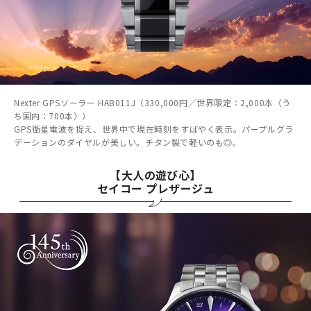
Nexter GPSソーラー HAB011J（330,000円／世界限定：2,000本〈う
ち国内：700本〉）
GPS衛星電波を捉え、世界中で現在時刻をすばやく表示。パープルグラ
デーションのダイヤルが美しい。チタン製で軽いのも◎。
【大人の遊び心】
セイコー プレザージュ