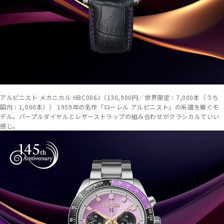
アルピニスト メカニカル HBC006J（130,900円／世界限定：7,000本〈うち
国内：1,000本〉） 1959年の名作「ローレル アルピニスト」の系譜を継ぐモ
デル。パープルダイヤルとレザーストラップの組み合わせがクラシカルでいい
感じ。