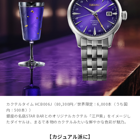
カクテルタイム HCB006J（80,300円／世界限定：6,000本〈うち国
内：500本〉）
銀座の名店STAR BARとのオリジナルカクテル「江戸紫」をイメージし
たダイヤルは、まるで本物のカクテルみたいな鮮やかな色彩が魅力。
【カジュアル派に】