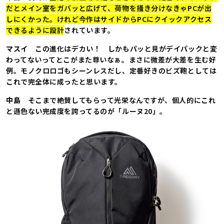
だとメイン室をガバッと広げて、荷物を掻き分けなきゃPCが出
しにくかった。けれど今作はサイドからPCにクイックアクセス
できるように設計
されています。
マスイ
この進化はデカい！ しかもパッと見がデイパックと変
わってないってとこがまた尊いなぁ。まさに微差が大差を生む好
例。モノクロロゴもシーンレスだし、定番好きのビズ鞄としては
これで完全体に成ったと思います。
中島
そこまで絶賛してもらって光栄なんですが、個人的にこれ
と遜色ない完成度を誇ってるのが「ルーヌ20」。