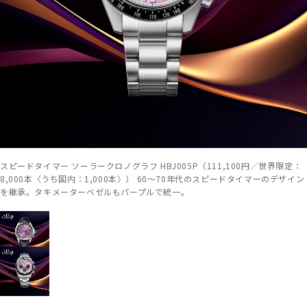
スピードタイマー ソーラークロノグラフ HBJ005P（111,100円／世界限定：
8,000本〈うち国内：1,000本〉） 60～70年代のスピードタイマーのデザイン
を継承。タキメーターベゼルもパープルで統一。