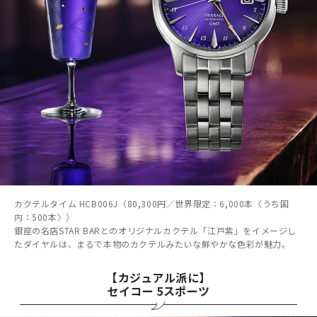
カクテルタイム HCB006J（80,300円／世界限定：6,000本〈うち国
内：500本〉）
銀座の名店STAR BARとのオリジナルカクテル「江戸紫」をイメージし
たダイヤルは、まるで本物のカクテルみたいな鮮やかな色彩が魅力。
【カジュアル派に】
セイコー 5スポーツ