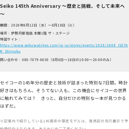
Seiko 145th Anniversary ～歴史と挑戦、そして未来へ
～
期間 :
2026年8月12日（水）～8月18日（火）
場所 :
伊​勢丹新宿店 本​館1階 ザ​・ステージ
特設サイト :
https://www.seikowatches.com/jp-ja/stores/events/2026/2608_ISETA
N_Shinjuku
問い合わせ :
0​80-7​079-6​630（8月6日～18日の1​0:00～2​0:00のみ）
セイコーの145年分の歴史と技術が詰まった特別な7日間。時計
好きはもちろん、そうでない人も、この機会にセイコーの世界
に触れてみては？ きっと、自分だけの特別な一本が見つかる
はずだ。
※記事内で紹介している145周年の限定モデルは、発売前の先行展示で予
約受付中となります。あらかじめご了承ください。