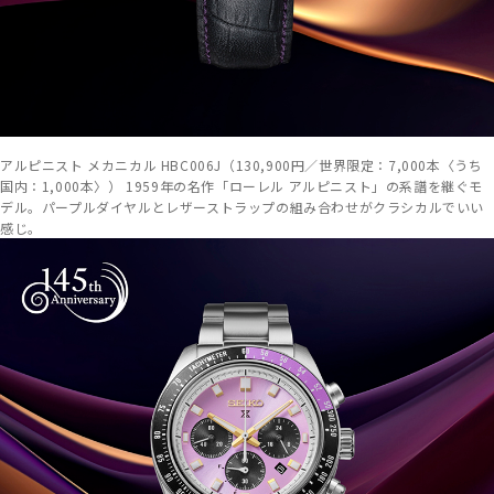
アルピニスト メカニカル HBC006J（130,900円／世界限定：7,000本〈うち
国内：1,000本〉） 1959年の名作「ローレル アルピニスト」の系譜を継ぐモ
デル。パープルダイヤルとレザーストラップの組み合わせがクラシカルでいい
感じ。