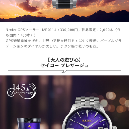
Nexter GPSソーラー HAB011J（330,000円／世界限定：2,000本〈う
ち国内：700本〉）
GPS衛星電波を捉え、世界中で現在時刻をすばやく表示。パープルグラ
デーションのダイヤルが美しい。チタン製で軽いのも◎。
【大人の遊び心】
セイコー プレザージュ