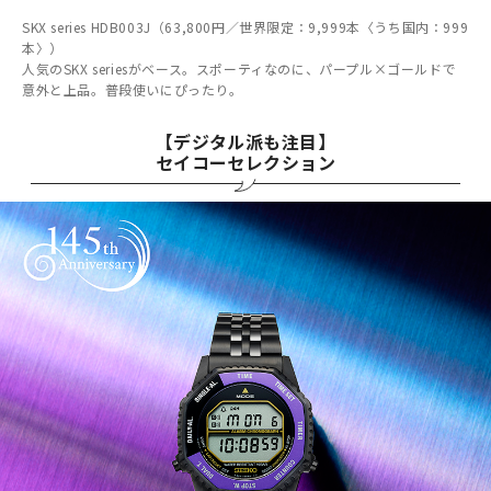
SKX series HDB003J（63,800円／世界限定：9,999本〈うち国内：999
本〉）
人気のSKX seriesがベース。スポーティなのに、パープル×ゴールドで
意外と上品。普段使いにぴったり。
【デジタル派も注目】
セイコーセレクション