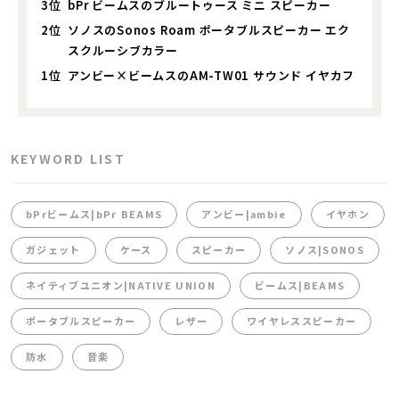
3位
bPr ビームスのブルートゥース ミニ スピーカー
2位
ソノスのSonos Roam ポータブルスピーカー エク
スクルーシブカラー
1位
アンビー×ビームスのAM-TW01 サウンド イヤカフ
KEYWORD LIST
bPrビームス|bPr BEAMS
アンビー|ambie
イヤホン
ガジェット
ケース
スピーカー
ソノス|SONOS
ネイティブユニオン|NATIVE UNION
ビームス|BEAMS
ポータブルスピーカー
レザー
ワイヤレススピーカー
防水
音楽