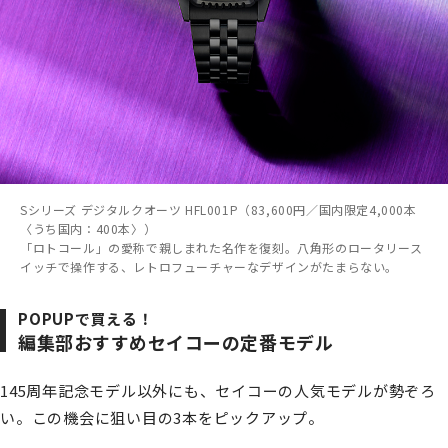
Sシリーズ デジタルクオーツ HFL001P（83,600円／国内限定4,000本
〈うち国内：400本〉）
「ロトコール」の愛称で親しまれた名作を復刻。八角形のロータリース
イッチで操作する、レトロフューチャーなデザインがたまらない。
POPUPで買える！
編集部おすすめセイコーの定番モデル
145周年記念モデル以外にも、セイコーの人気モデルが勢ぞろ
い。この機会に狙い目の3本をピックアップ。