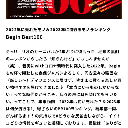
2022年に売れたモノ＆2023年に流行るモノランキング
Begin Best100
Begin Best100
闘う男の腕時計
闘う男の腕時計
美ジネスマナー攻略読本
美ジネスマナー攻略読本
えっ!? リオのカーニバルが2年ぶりに復活っ!? 地球の裏側
のニッポンからしたら「知らんけど」かもしれませんが
（笑）、着実にwithコロナ新時代に突入した2022年。Begin
もW杯で躍動した森保ジャパンよろしく、円安云々の強固な
（厳しぃ～）ディフェンスに屈せず、皆さまに賢く＆楽しい買
い物得ネタを届けてきました♪ 「本当にいるものしかいらな
い」ってな時代だからこそ、我々の声に耳を傾けてもらいた
い。ってことで、年末恒例「2022年は何が売れた？＆2023年
は何が流行る?」総ざらいのBB100ランキング。編集部一同、
がんばるます！の気持ちで#どうかな反省会しながら、イイト
コどりの情報をギュッと凝縮しております。最後は「ありがと