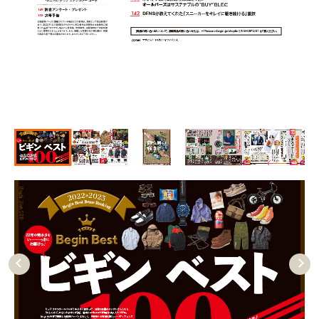
Pre
Nex
vio
t
us