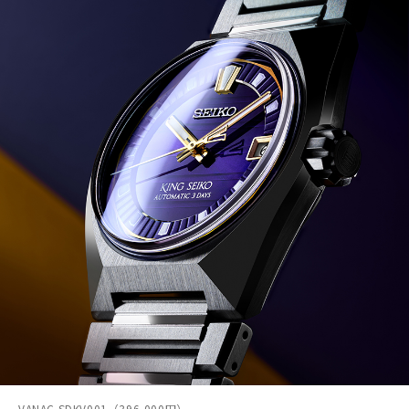
VANAC SDKV001（396,000円）