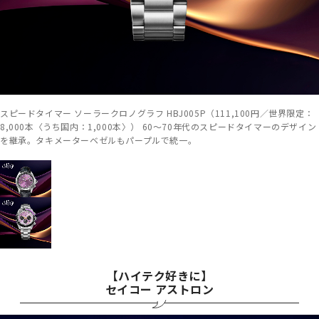
スピードタイマー ソーラークロノグラフ HBJ005P（111,100円／世界限定：
8,000本〈うち国内：1,000本〉） 60～70年代のスピードタイマーのデザイン
を継承。タキメーターベゼルもパープルで統一。
【ハイテク好きに】
セイコー アストロン