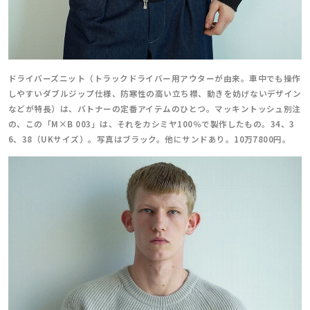
ドライバーズニット（トラックドライバー用アウターが由来。車中でも操作
しやすいダブルジップ仕様、防寒性の高い立ち襟、動きを妨げないデザイン
などが特長）は、バトナーの定番アイテムのひとつ。マッキントッシュ別注
の、この「M×B 003」は、それをカシミヤ100％で製作したもの。34、3
6、38（UKサイズ）。写真はブラック。他にサンドあり。10万7800円。