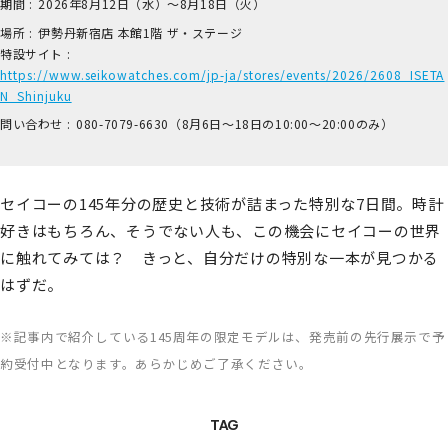
期間 :
2026年8月12日（水）～8月18日（火）
場所 :
伊​勢丹新宿店 本​館1階 ザ​・ステージ
特設サイト :
https://www.seikowatches.com/jp-ja/stores/events/2026/2608_ISETA
N_Shinjuku
問い合わせ :
0​80-7​079-6​630（8月6日～18日の1​0:00～2​0:00のみ）
セイコーの145年分の歴史と技術が詰まった特別な7日間。時計
好きはもちろん、そうでない人も、この機会にセイコーの世界
に触れてみては？ きっと、自分だけの特別な一本が見つかる
はずだ。
※記事内で紹介している145周年の限定モデルは、発売前の先行展示で予
約受付中となります。あらかじめご了承ください。
TAG