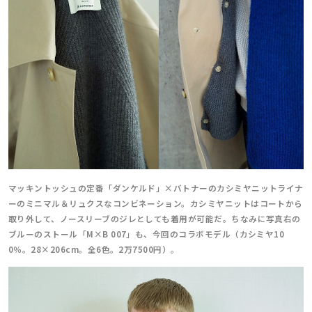
マッキントッシュの定番「ダンケルド」×バトナーのカシミヤニットライナ
ーのミニマル＆リュクスなコンビネーション。カシミヤニットはコートから
取り外して、ノースリーブのジレとしても着用が可能だ。ちなみに写真右の
ブルーのストール「M×B 007」も、今回のコラボモデル（カシミヤ10
0％。28×206cm。全6色。2万7500円）。