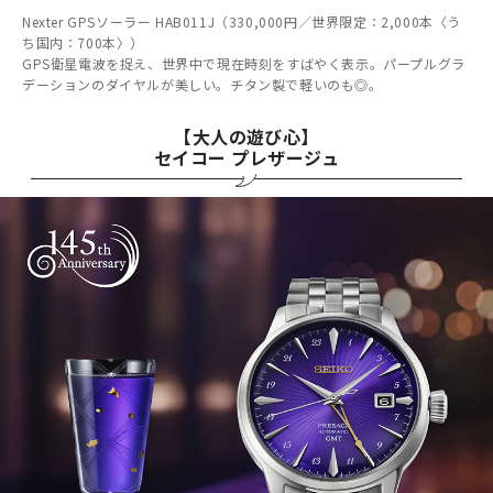
Nexter GPSソーラー HAB011J（330,000円／世界限定：2,000本〈う
ち国内：700本〉）
GPS衛星電波を捉え、世界中で現在時刻をすばやく表示。パープルグラ
デーションのダイヤルが美しい。チタン製で軽いのも◎。
【大人の遊び心】
セイコー プレザージュ