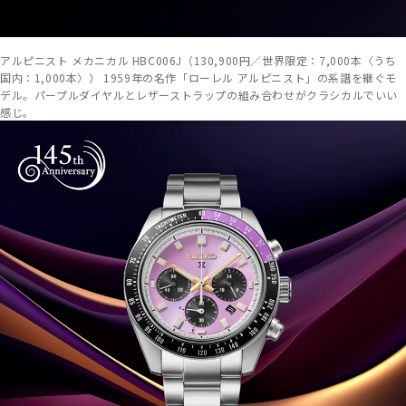
アルピニスト メカニカル HBC006J（130,900円／世界限定：7,000本〈うち
国内：1,000本〉） 1959年の名作「ローレル アルピニスト」の系譜を継ぐモ
デル。パープルダイヤルとレザーストラップの組み合わせがクラシカルでいい
感じ。