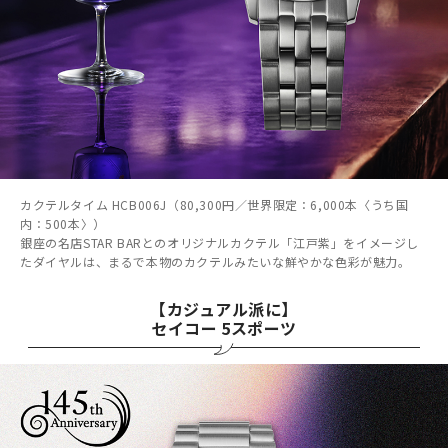
カクテルタイム HCB006J（80,300円／世界限定：6,000本〈うち国
内：500本〉）
銀座の名店STAR BARとのオリジナルカクテル「江戸紫」をイメージし
たダイヤルは、まるで本物のカクテルみたいな鮮やかな色彩が魅力。
【カジュアル派に】
セイコー 5スポーツ