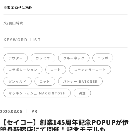
※表示価格は税込
文/山田純貴
KEYWORD LIST
アウター
カシミヤ
クルーネック
コラボ
コラボレーション
コート
ステンカラーコート
ダンケルド
ニット
バトナー|BATONER
マッキントッシュ|MACKINTOSH
別注
2026.08.06
PR
【セイコー】創業145周年記念POPUPが伊
勢丹新宿店にて開催！記念モデルも