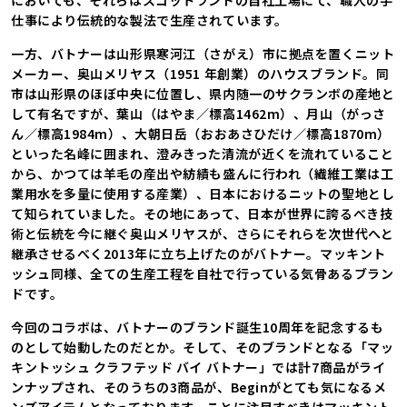
においても、それらはスコットランドの自社工場にて、職人の手
仕事により伝統的な製法で生産されています。
一方、バトナーは山形県寒河江（さがえ）市に拠点を置くニット
メーカー、奥山メリヤス（1951 年創業）のハウスブランド。同
市は山形県のほぼ中央に位置し、県内随一のサクランボの産地と
して有名ですが、葉山（はやま／標高1462m）、月山（がっさ
ん／標高1984m）、大朝日岳（おおあさひだけ／標高1870m）
といった名峰に囲まれ、澄みきった清流が近くを流れていること
から、かつては羊毛の産出や紡績も盛んに行われ（繊維工業は工
業用水を多量に使用する産業）、日本におけるニットの聖地とし
て知られていました。その地にあって、日本が世界に誇るべき技
術と伝統を今に継ぐ奥山メリヤスが、さらにそれらを次世代へと
継承させるべく2013年に立ち上げたのがバトナー。マッキント
ッシュ同様、全ての生産工程を自社で行っている気骨あるブラン
ドです。
今回のコラボは、バトナーのブランド誕生10周年を記念するも
のとして始動したのだとか。そして、そのブランドとなる「マッ
キントッシュ クラフテッド バイ バトナー」では計7商品がライ
ンナップされ、そのうちの3商品が、Beginがとても気になるメ