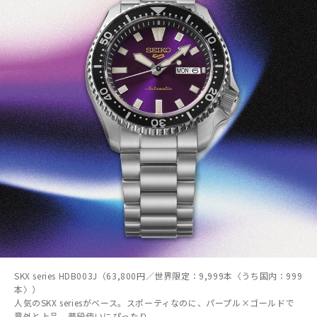
SKX series HDB003J（63,800円／世界限定：9,999本〈うち国内：999
本〉）
人気のSKX seriesがベース。スポーティなのに、パープル×ゴールドで
意外と上品。普段使いにぴったり。