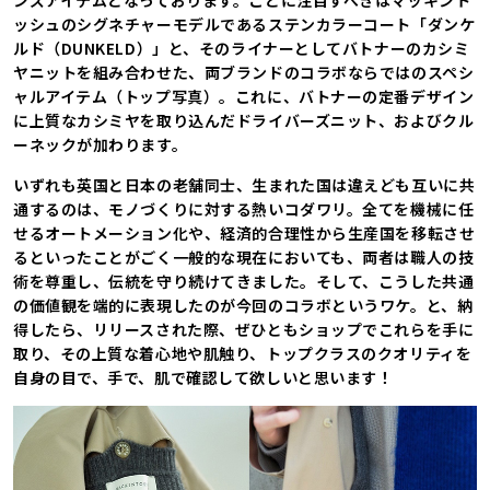
ンズアイテムとなっております。ことに注目すべきはマッキント
ッシュのシグネチャーモデルであるステンカラーコート「ダンケ
ルド（DUNKELD）」と、そのライナーとしてバトナーのカシミ
ヤニットを組み合わせた、両ブランドのコラボならではのスペシ
ャルアイテム（トップ写真）。これに、バトナーの定番デザイン
に上質なカシミヤを取り込んだドライバーズニット、およびクル
ーネックが加わります。
いずれも英国と日本の老舗同士、生まれた国は違えども互いに共
通するのは、モノづくりに対する熱いコダワリ。全てを機械に任
せるオートメーション化や、経済的合理性から生産国を移転させ
るといったことがごく一般的な現在においても、両者は職人の技
術を尊重し、伝統を守り続けてきました。そして、こうした共通
の価値観を端的に表現したのが今回のコラボというワケ。と、納
得したら、リリースされた際、ぜひともショップでこれらを手に
取り、その上質な着心地や肌触り、トップクラスのクオリティを
自身の目で、手で、肌で確認して欲しいと思います！