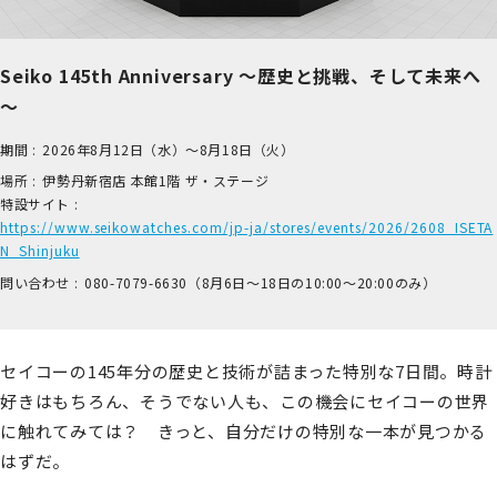
Seiko 145th Anniversary ～歴史と挑戦、そして未来へ
～
期間 :
2026年8月12日（水）～8月18日（火）
場所 :
伊​勢丹新宿店 本​館1階 ザ​・ステージ
特設サイト :
https://www.seikowatches.com/jp-ja/stores/events/2026/2608_ISETA
N_Shinjuku
問い合わせ :
0​80-7​079-6​630（8月6日～18日の1​0:00～2​0:00のみ）
セイコーの145年分の歴史と技術が詰まった特別な7日間。時計
好きはもちろん、そうでない人も、この機会にセイコーの世界
に触れてみては？ きっと、自分だけの特別な一本が見つかる
はずだ。