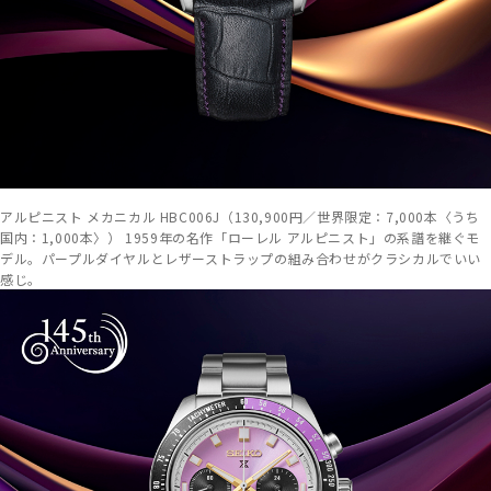
アルピニスト メカニカル HBC006J（130,900円／世界限定：7,000本〈うち
国内：1,000本〉） 1959年の名作「ローレル アルピニスト」の系譜を継ぐモ
デル。パープルダイヤルとレザーストラップの組み合わせがクラシカルでいい
感じ。