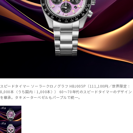
スピードタイマー ソーラークロノグラフ HBJ005P（111,100円／世界限定：
8,000本〈うち国内：1,000本〉） 60～70年代のスピードタイマーのデザイン
を継承。タキメーターベゼルもパープルで統一。