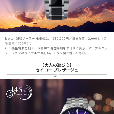
Nexter GPSソーラー HAB011J（330,000円／世界限定：2,000本〈う
ち国内：700本〉）
GPS衛星電波を捉え、世界中で現在時刻をすばやく表示。パープルグラ
デーションのダイヤルが美しい。チタン製で軽いのも◎。
【大人の遊び心】
セイコー プレザージュ