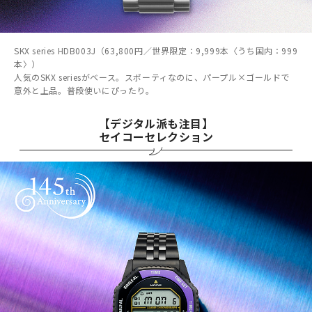
SKX series HDB003J（63,800円／世界限定：9,999本〈うち国内：999
本〉）
人気のSKX seriesがベース。スポーティなのに、パープル×ゴールドで
意外と上品。普段使いにぴったり。
【デジタル派も注目】
セイコーセレクション