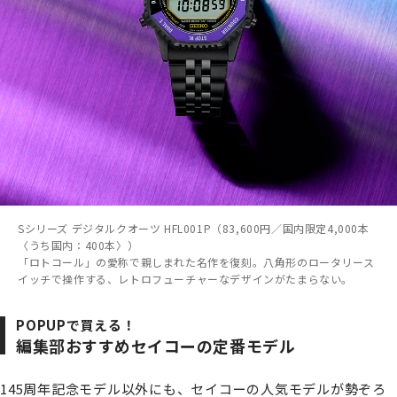
Sシリーズ デジタルクオーツ HFL001P（83,600円／国内限定4,000本
〈うち国内：400本〉）
「ロトコール」の愛称で親しまれた名作を復刻。八角形のロータリース
イッチで操作する、レトロフューチャーなデザインがたまらない。
POPUPで買える！
編集部おすすめセイコーの定番モデル
145周年記念モデル以外にも、セイコーの人気モデルが勢ぞろ