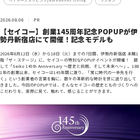
ベアボーンズリビング|Barebones Living
ランタン
2026.08.06
PR
【セイコー】創業145周年記念POPUPが伊
勢丹新宿店にて開催！記念モデルも
2026年8月12日（水）から18日（火）までの7日間、伊勢丹新宿店 本館1
階「ザ・ステージ」に、セイコーの特別なPOPUPイベントが開催！ 題
して「Seiko 145th Anniversary ～歴史と挑戦、そして未来へ～」。188
1年の創業以来、セイコーは145年間に渡り、「常に時代の一歩先を行
く」という創業者の言葉を胸に、数々の革新的な時計を世に送り出して
きました。今回のPOPUPでは、そんなセイコーの歴史とものづくりへの
こだわりを、実際に見て、触れて、感じることができます。