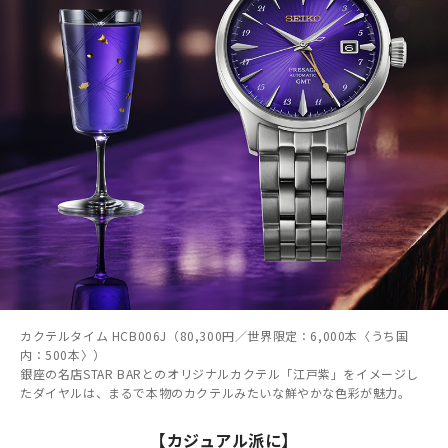
カクテルタイム HCB006J（80,300円／世界限定：6,000本〈うち国
内：500本〉）
銀座の名店STAR BARとのオリジナルカクテル「江戸紫」をイメージし
たダイヤルは、まるで本物のカクテルみたいな鮮やかな色彩が魅力。
【カジュアル派に】