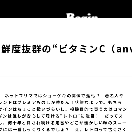
鮮度抜群の“ビタミンC（an
 ネットフリマではショーゲキの高値で落札!? 著名人や
レンドはプレミアものしか勝たん！状態なようで。もちろ
ザインはちょっと扱いづらいし、投機目的で買うのはロマン
ギンは誰もが安心して履ける"レトロ"に注目！ だってス
し、何十年と愛され続ける定番やどこか懐かしい顔のスニー
ブには一番しっくりくるでしょ？ え、レトロって古くさく