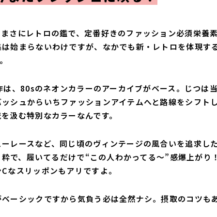
はまさにレトロの鑑で、定番好きのファッション必須栄養
集は始まらないわけですが、なかでも新・レトロを体現す
す。
作は、80sのネオンカラーのアーカイブがベース。じつは
バッシュからいちファッションアイテムへと路線をシフト
流を汲む特別なカラーなんです。
ューレースなど、同じ頃のヴィンテージの風合いを追求し
も粋で、履いてるだけで“この人わかってる〜”感爆上がり
Cなスリッポンもアリですよ。
がベーシックですから気負う必は全然ナシ。摂取のコツも