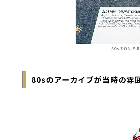
80sのON FI
80sのアーカイブが当時の