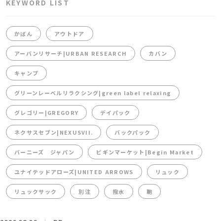
KEYWORD LIST
かばん
アウトドア
アーバンリサーチ|URBAN RESEARCH
カバン
キャンプ
グリーンレーベルリラクシング|green label relaxing
グレゴリー|GREGORY
デイパック
ネクサスセブン|NEXUSVII.
バックパック
バーニーズ ジャパン
ビギンマーケット|Begin Market
ユナイテッドアローズ|UNITED ARROWS
リュック
リュックサック
別注
撥水
鞄