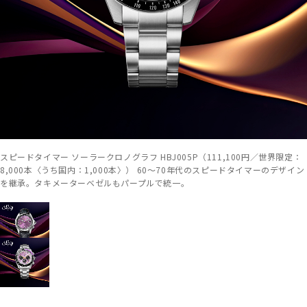
スピードタイマー ソーラークロノグラフ HBJ005P（111,100円／世界限定：
8,000本〈うち国内：1,000本〉） 60～70年代のスピードタイマーのデザイン
を継承。タキメーターベゼルもパープルで統一。