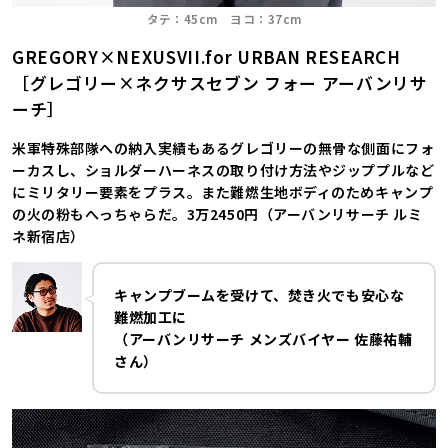
タテ：45cm ヨコ：37cm
GREGORY×NEXUSVII.for URBAN RESEARCH
［グレゴリー×ネクサスセブン フォー アーバンリサ
ーチ］
米軍特殊部隊への納入実績もあるグレゴリーの無骨な側面にフォ
ーカスし、ショルダーハーネスの取り付け方法やジッププルなど
にミリタリー要素をプラス。また難燃生地ボディのためキャンプ
の火の粉もへっちゃらだ。3万2450円（アーバンリサーチ ルミ
ネ新宿店）
キャンプブームを受けて、焚き火でも安心な
難燃加工に
（アーバンリサーチ メンズバイヤー 佐藤祐輔
さん）