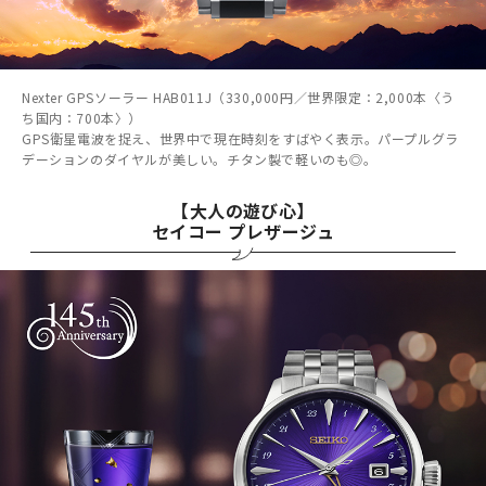
Nexter GPSソーラー HAB011J（330,000円／世界限定：2,000本〈う
ち国内：700本〉）
GPS衛星電波を捉え、世界中で現在時刻をすばやく表示。パープルグラ
デーションのダイヤルが美しい。チタン製で軽いのも◎。
【大人の遊び心】
セイコー プレザージュ