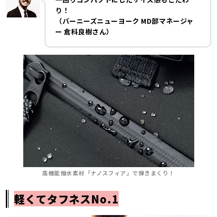
り！
（バーニーズニューヨーク MD部マネージャ
ー 倉科良樹さん）
高機能撥水素材「ナノスフィア」で弾きまくり！
軽くてタフネスNo.1