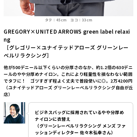
タテ：45cm ヨコ：33cm
GREGORY×UNITED ARROWS green label relaxi
ng
［グレゴリー×ユナイテッドアローズ グリーンレー
ベルリラクシング］
他が500デニール以下くらいの分厚さのなか、約1.2倍の630デニ
ールのやや分厚めナイロン。これにより軽量性を損なわない範囲
でタフに！ ゴツすぎず程よく丈夫で普段使いに◎。2万4200円
（ユナイテッドアローズ グリーンレーベルリラクシング自由が丘
店）
ビジネスバッグに採用されているやや分厚め
ナイロンに衣替え
（グリーンレーベルリラクシング メンズ ファ
ッションディレクター 佐々木弘幸さん）