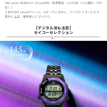
SKX series HDB003J（63,800円／世界限定：9,999本〈うち国内：999
本〉）
人気のSKX seriesがベース。スポーティなのに、パープル×ゴールドで
意外と上品。普段使いにぴったり。
【デジタル派も注目】
セイコーセレクション