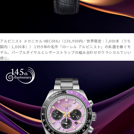
アルピニスト メカニカル HBC006J（130,900円／世界限定：7,000本〈うち
国内：1,000本〉） 1959年の名作「ローレル アルピニスト」の系譜を継ぐモ
デル。パープルダイヤルとレザーストラップの組み合わせがクラシカルでいい
感じ。