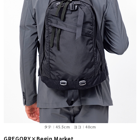
タテ：45.5cm ヨコ：40cm
GREGORY×Begin Market