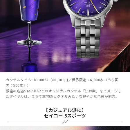
カクテルタイム HCB006J（80,300円／世界限定：6,000本〈うち国
内：500本〉）
銀座の名店STAR BARとのオリジナルカクテル「江戸紫」をイメージし
たダイヤルは、まるで本物のカクテルみたいな鮮やかな色彩が魅力。
【カジュアル派に】
セイコー 5スポーツ