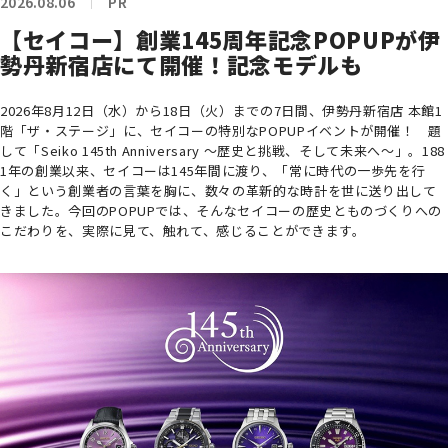
2026.08.06
PR
【セイコー】創業145周年記念POPUPが伊
勢丹新宿店にて開催！記念モデルも
2026年8月12日（水）から18日（火）までの7日間、伊勢丹新宿店 本館1
階「ザ・ステージ」に、セイコーの特別なPOPUPイベントが開催！ 題
して「Seiko 145th Anniversary ～歴史と挑戦、そして未来へ～」。188
1年の創業以来、セイコーは145年間に渡り、「常に時代の一歩先を行
く」という創業者の言葉を胸に、数々の革新的な時計を世に送り出して
きました。今回のPOPUPでは、そんなセイコーの歴史とものづくりへの
こだわりを、実際に見て、触れて、感じることができます。