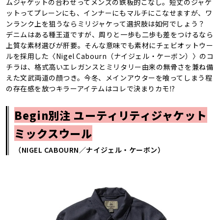
ムジャケットの合わせってメンズの鉄板的こなし。短丈のジャケ
ットってプレーンにも、インナーにもマルチにこなせますが、ワ
ンランク上を狙うならミリジャケって選択肢は如何でしょう？
デニムはある種王道ですが、周りと一歩も二歩も差をつけるなら
上質な素材選びが肝要。そんな意味でも素材にチェビオットウー
ルを採用した〈Nigel Cabourn（ナイジェル・ケーボン）〉のコ
チラは、格式高いエレガンスとミリタリー由来の無骨さを兼ね備
えた文武両道の顔つき。今冬、メインアウターを喰ってしまう程
の存在感を放つキラーアイテムはコレで決まりカモ⁉︎
Begin別注 ユーティリティジャケット
ミックスウール
（NIGEL CABOURN／ナイジェル・ケーボン）