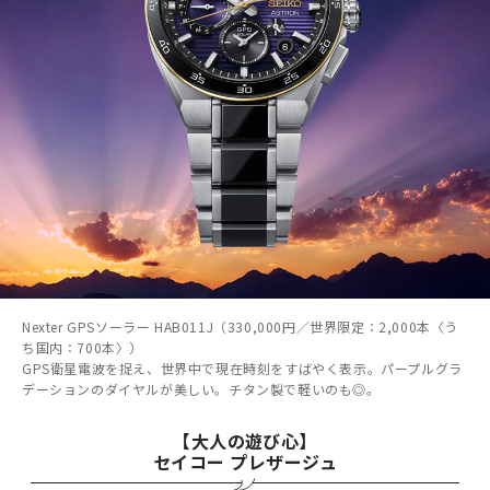
Nexter GPSソーラー HAB011J（330,000円／世界限定：2,000本〈う
ち国内：700本〉）
GPS衛星電波を捉え、世界中で現在時刻をすばやく表示。パープルグラ
デーションのダイヤルが美しい。チタン製で軽いのも◎。
【大人の遊び心】
セイコー プレザージュ