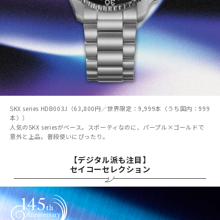
SKX series HDB003J（63,800円／世界限定：9,999本〈うち国内：999
本〉）
人気のSKX seriesがベース。スポーティなのに、パープル×ゴールドで
意外と上品。普段使いにぴったり。
【デジタル派も注目】
セイコーセレクション