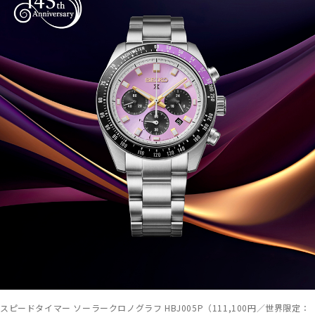
スピードタイマー ソーラークロノグラフ HBJ005P（111,100円／世界限定：