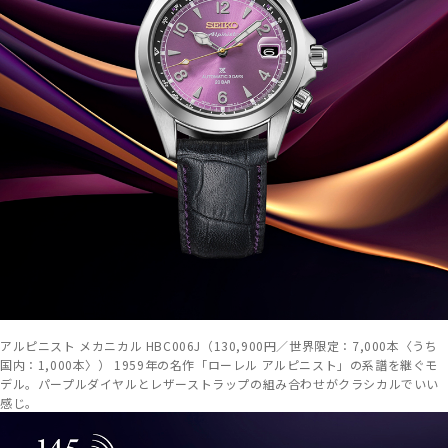
アルピニスト メカニカル HBC006J（130,900円／世界限定：7,000本〈うち
国内：1,000本〉） 1959年の名作「ローレル アルピニスト」の系譜を継ぐモ
デル。パープルダイヤルとレザーストラップの組み合わせがクラシカルでいい
感じ。