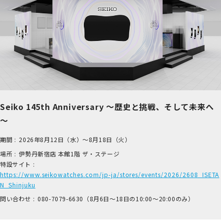
Seiko 145th Anniversary ～歴史と挑戦、そして未来へ
～
期間 :
2026年8月12日（水）～8月18日（火）
場所 :
伊​勢丹新宿店 本​館1階 ザ​・ステージ
特設サイト :
https://www.seikowatches.com/jp-ja/stores/events/2026/2608_ISETA
N_Shinjuku
問い合わせ :
0​80-7​079-6​630（8月6日～18日の1​0:00～2​0:00のみ）