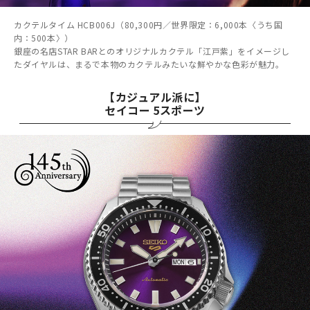
カクテルタイム HCB006J（80,300円／世界限定：6,000本〈うち国
内：500本〉）
銀座の名店STAR BARとのオリジナルカクテル「江戸紫」をイメージし
たダイヤルは、まるで本物のカクテルみたいな鮮やかな色彩が魅力。
【カジュアル派に】
セイコー 5スポーツ