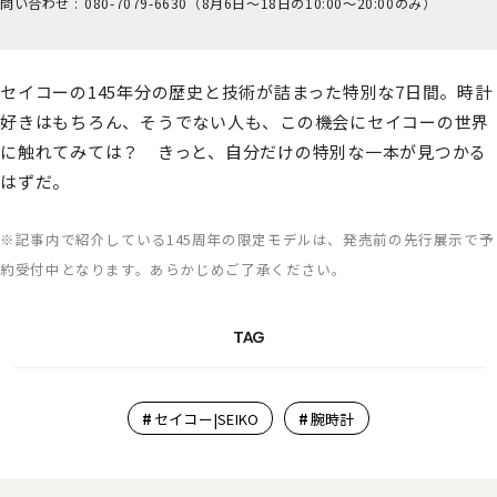
問い合わせ :
0​80-7​079-6​630（8月6日～18日の1​0:00～2​0:00のみ）
セイコーの145年分の歴史と技術が詰まった特別な7日間。時計
好きはもちろん、そうでない人も、この機会にセイコーの世界
に触れてみては？ きっと、自分だけの特別な一本が見つかる
はずだ。
※記事内で紹介している145周年の限定モデルは、発売前の先行展示で予
約受付中となります。あらかじめご了承ください。
TAG
#
#
セイコー|SEIKO
腕時計