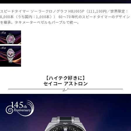
スピードタイマー ソーラークロノグラフ HBJ005P（111,100円／世界限定：
8,000本〈うち国内：1,000本〉） 60～70年代のスピードタイマーのデザイン
を継承。タキメーターベゼルもパープルで統一。
【ハイテク好きに】
セイコー アストロン