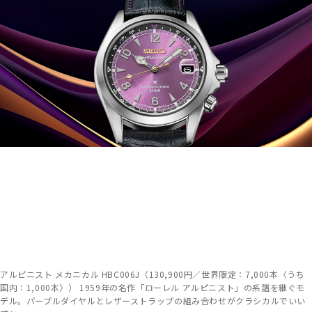
アルピニスト メカニカル HBC006J（130,900円／世界限定：7,000本〈うち
国内：1,000本〉） 1959年の名作「ローレル アルピニスト」の系譜を継ぐモ
デル。パープルダイヤルとレザーストラップの組み合わせがクラシカルでいい