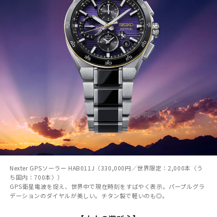
Nexter GPSソーラー HAB011J（330,000円／世界限定：2,000本〈う
ち国内：700本〉）
GPS衛星電波を捉え、世界中で現在時刻をすばやく表示。パープルグラ
デーションのダイヤルが美しい。チタン製で軽いのも◎。