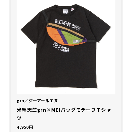
grn／ジーアールエヌ
米綿天竺grn×MEIバッグモチーフＴシャ
ツ
4,950円