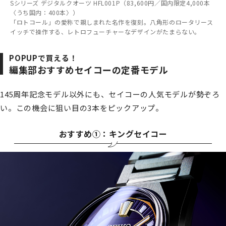
Sシリーズ デジタルクオーツ HFL001P（83,600円／国内限定4,000本
〈うち国内：400本〉）
「ロトコール」の愛称で親しまれた名作を復刻。八角形のロータリース
イッチで操作する、レトロフューチャーなデザインがたまらない。
POPUPで買える！
編集部おすすめセイコーの定番モデル
145周年記念モデル以外にも、セイコーの人気モデルが勢ぞろ
い。この機会に狙い目の3本をピックアップ。
おすすめ①：キングセイコー