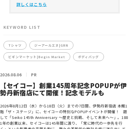
詳しくはこちら
KEYWORD LIST
Tシャツ
ジーアールエヌ|GRN
ビギンマーケット|Begin Market
ボディバッグ
2026.08.06
PR
【セイコー】創業145周年記念POPUPが伊
勢丹新宿店にて開催！記念モデルも
2026年8月12日（水）から18日（火）までの7日間、伊勢丹新宿店 本館1
階「ザ・ステージ」に、セイコーの特別なPOPUPイベントが開催！ 題
して「Seiko 145th Anniversary ～歴史と挑戦、そして未来へ～」。188
1年の創業以来、セイコーは145年間に渡り、「常に時代の一歩先を行
く」という創業者の言葉を胸に、数々の革新的な時計を世に送り出して