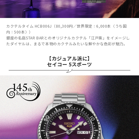
カクテルタイム HCB006J（80,300円／世界限定：6,000本〈うち国
内：500本〉）
銀座の名店STAR BARとのオリジナルカクテル「江戸紫」をイメージし
たダイヤルは、まるで本物のカクテルみたいな鮮やかな色彩が魅力。
【カジュアル派に】
セイコー 5スポーツ