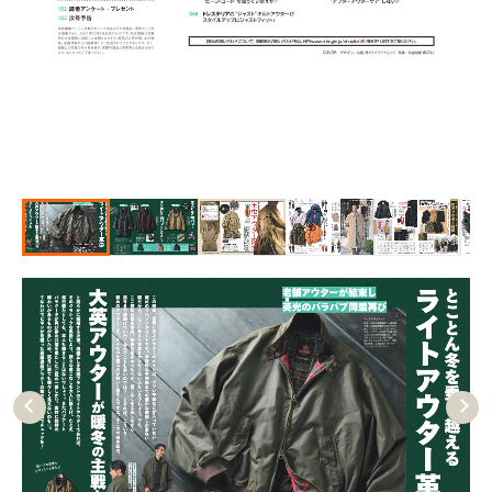
Pre
Nex
vio
t
us