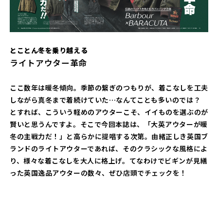
雨カジの新常識 Q&A
とことん冬を乗り越える
ライトアウター革命
ライトアウター革命
玉虫アウター図鑑
「着回し」「コスパ」「名門」3拍子の3シーズン
暖冬アウター会議
アウターFILE
ここ数年は暖冬傾向。季節の繋ぎのつもりが、着こなしを工夫
しながら真冬まで着続けていた…なんてことも多いのでは？
とすれば、こういう軽めのアウターこそ、イイものを選ぶのが
賢いと思うんですよ。そこで今回本誌は、「大英アウターが暖
冬の主戦力だ！」と高らかに提唱する次第。由緒正しき英国ブ
ランドのライトアウターであれば、そのクラシックな風格によ
り、様々な着こなしを大人に格上げ。てなわけでビギンが見繕
った英国逸品アウターの数々、ぜひ店頭でチェックを！