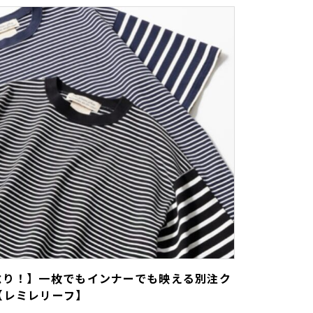
捻り！】一枚でもインナーでも映える別注ク
【レミレリーフ】