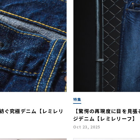
特集
が紡ぐ究極デニム【レミレリ
【驚愕の再現度に目を見張
ジデニム【レミレリーフ】
Oct 23, 2025