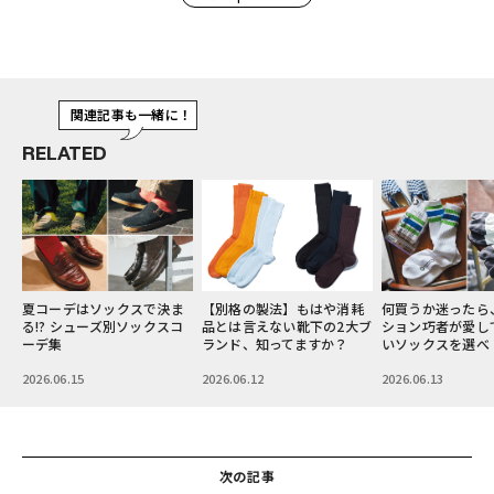
関連記事も一緒に！
RELATED
ま
【別格の製法】もはや消耗
何買うか迷ったら、ファッ
【Let’s 指名買
コ
品とは言えない靴下の2大ブ
ション巧者が愛してやまな
に載せるべき名品
ランド、知ってますか？
いソックスを選べ！
はこの9ブランド
2026.06.12
2026.06.13
2026.06.14
次の記事