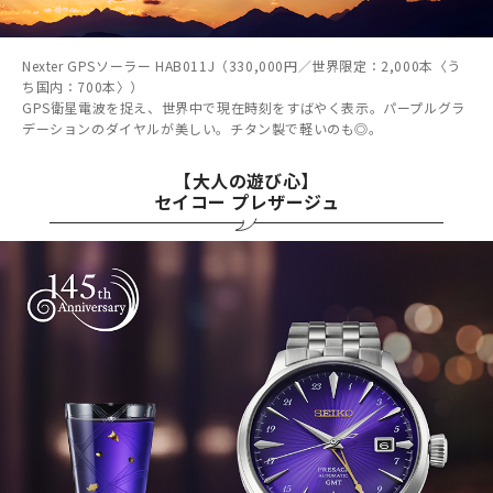
Nexter GPSソーラー HAB011J（330,000円／世界限定：2,000本〈う
ち国内：700本〉）
GPS衛星電波を捉え、世界中で現在時刻をすばやく表示。パープルグラ
デーションのダイヤルが美しい。チタン製で軽いのも◎。
【大人の遊び心】
セイコー プレザージュ