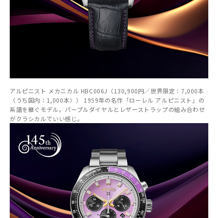
アルピニスト メカニカル HBC006J（130,900円／世界限定：7,000本
〈うち国内：1,000本〉） 1959年の名作「ローレル アルピニスト」の
系譜を継ぐモデル。パープルダイヤルとレザーストラップの組み合わせ
がクラシカルでいい感じ。