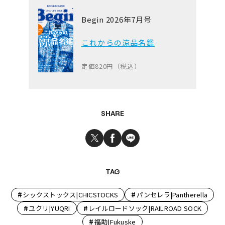
Begin 2026年7月号
これからの涼品名鑑
定価820円（税込）
SHARE
TAG
#
#
シックストックス|CHICSTOCKS
パンセレラ|Pantherella
#
#
ユクリ|YUQRI
レイルロードソック|RAILROAD SOCK
#
福助|Fukuske