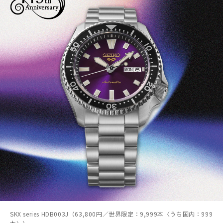
SKX series HDB003J（63,800円／世界限定：9,999本〈うち国内：999