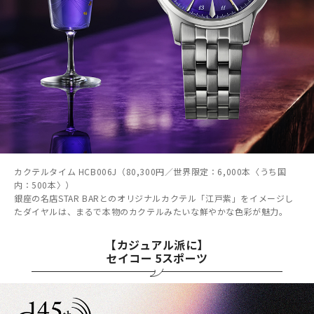
カクテルタイム HCB006J（80,300円／世界限定：6,000本〈うち国
内：500本〉）
銀座の名店STAR BARとのオリジナルカクテル「江戸紫」をイメージし
たダイヤルは、まるで本物のカクテルみたいな鮮やかな色彩が魅力。
【カジュアル派に】
セイコー 5スポーツ