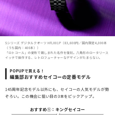
Sシリーズ デジタルクオーツ HFL001P（83,600円／国内限定4,000本
〈うち国内：400本〉）
「ロトコール」の愛称で親しまれた名作を復刻。八角形のロータリース
イッチで操作する、レトロフューチャーなデザインがたまらない。
POPUPで買える！
編集部おすすめセイコーの定番モデル
145周年記念モデル以外にも、セイコーの人気モデルが勢
ぞろい。この機会に狙い目の3本をピックアップ。
おすすめ①：キングセイコー