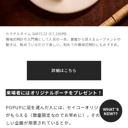
カクテルタイム SARY123 (57,200円)
機械式時計の入門機として人気の一本。裏蓋から見えるムーブメントの
動きは、眺めているだけで楽しい。初めての機械式時計にもおすすめ。
詳細はこちら
来場者にはオリジナルポーチをプレゼント！
POPUPに足を運んだ人には、セイコーオリジナルポーチ
WHAT’S
NEW??
がもらえる（数量限定なのでお早めに）。その他にも楽
しい企画が用意されているとか。