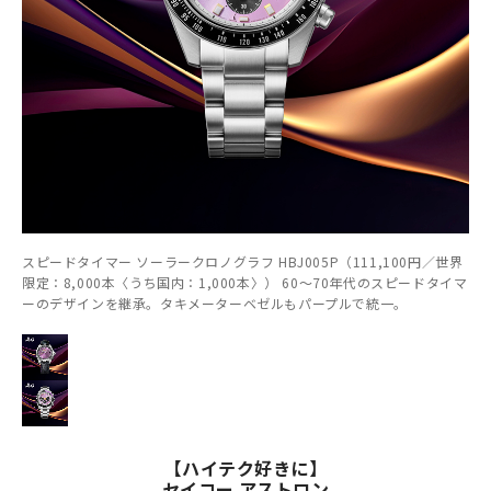
スピードタイマー ソーラークロノグラフ HBJ005P（111,100円／世界
限定：8,000本〈うち国内：1,000本〉） 60～70年代のスピードタイマ
ーのデザインを継承。タキメーターベゼルもパープルで統一。
【ハイテク好きに】
セイコー アストロン