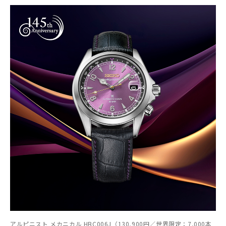
アルピニスト メカニカル HBC006J（130,900円／世界限定：7,000本