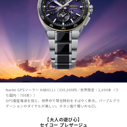
Nexter GPSソーラー HAB011J（330,000円／世界限定：2,000本〈う
ち国内：700本〉）
GPS衛星電波を捉え、世界中で現在時刻をすばやく表示。パープルグラ
デーションのダイヤルが美しい。チタン製で軽いのも◎。
【大人の遊び心】
セイコー プレザージュ