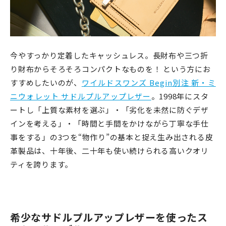
今やすっかり定着したキャッシュレス。長財布や三つ折
り財布からそろそろコンパクトなものを！ という方にお
すすめしたいのが、
ワイルドスワンズ Begin別注 新・ミ
ニウォレット サドルプルアップレザー
。1998年にスタ
ートし「上質な素材を選ぶ」・「劣化を未然に防ぐデザ
インを考える」・「時間と手間をかけながら丁寧な手仕
事をする」の
3
つを
“
物作り
”
の基本と捉え生み出される皮
革製品は、十年後、二十年も使い続けられる高いクオリ
ティを誇ります。
希少なサドルプルアップレザーを使ったス