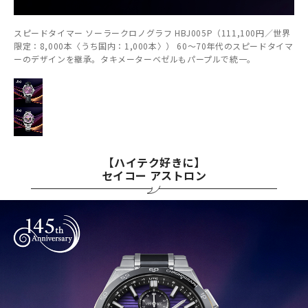
スピードタイマー ソーラークロノグラフ HBJ005P（111,100円／世界
限定：8,000本〈うち国内：1,000本〉） 60～70年代のスピードタイマ
ーのデザインを継承。タキメーターベゼルもパープルで統一。
【ハイテク好きに】
セイコー アストロン