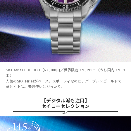
SKX series HDB003J（63,800円／世界限定：9,999本〈うち国内：999
本〉）
人気のSKX seriesがベース。スポーティなのに、パープル×ゴールドで
意外と上品。普段使いにぴったり。
【デジタル派も注目】
セイコーセレクション