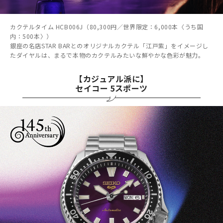
カクテルタイム HCB006J（80,300円／世界限定：6,000本〈うち国
内：500本〉）
銀座の名店STAR BARとのオリジナルカクテル「江戸紫」をイメージし
たダイヤルは、まるで本物のカクテルみたいな鮮やかな色彩が魅力。
【カジュアル派に】
セイコー 5スポーツ