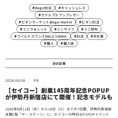
#
#
Begin別注
キャッシュレス
#
サドルプルアップレザー
#
#
ビギンマーケット|Begin Market
ビギン別注
#
#
#
ミニウォレット
ミニサイフ
ミニ財布
#
#
#
ワイルドスワンズ|WILD SWANS
別注
手仕事
#
#
職人
職人技
次の記事
2026.08.06
PR
【セイコー】創業145周年記念POPUP
が伊勢丹新宿店にて開催！記念モデルも
2026年8月12日（水）から18日（火）までの7日間、伊勢丹新宿店
本館1階「ザ・ステージ」に、セイコーの特別なPOPUPイベント