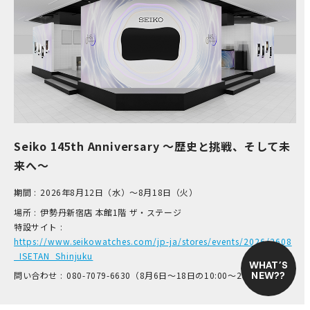
Seiko 145th Anniversary ～歴史と挑戦、そして未
来へ～
期間 :
2026年8月12日（水）～8月18日（火）
場所 :
伊​勢丹新宿店 本​館1階 ザ​・ステージ
特設サイト :
https://www.seikowatches.com/jp-ja/stores/events/2026/2608
_ISETAN_Shinjuku
WHAT’S
NEW??
問い合わせ :
0​80-7​079-6​630（8月6日～18日の1​0:00～2​0:00のみ）