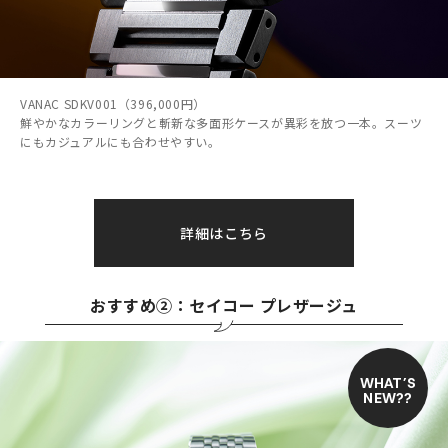
VANAC SDKV001（396,000円）
鮮やかなカラーリングと斬新な多面形ケースが異彩を放つ一本。スーツ
にもカジュアルにも合わせやすい。
詳細はこちら
おすすめ②：セイコー プレザージュ
WHAT’S
NEW??