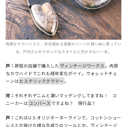
肉厚なカウハイドと、存在感ある真鍮のパーツが良い味に育ってい
る。戸村さんのラギッドなスタイルに欠かせない一本。
戸：
原宿の店舗で購入した
ヴィンテージワークス
。肉厚
なカウハイドでこれも経年変化がイイ。ウォレットチェ
ーンは
ヒステリックグラマー
。
河：
それぞれデニムと凄いマッチングしてますね！ ス
ニーカーは
コンバース
ですよね？ 現行品？
戸：
これはU.S.オリジネーターラインで、コットンシュー
レスとか焼けた様な生成りのソールとか、ヴィンテージ