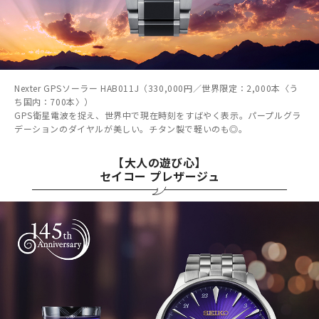
Nexter GPSソーラー HAB011J（330,000円／世界限定：2,000本〈う
ち国内：700本〉）
GPS衛星電波を捉え、世界中で現在時刻をすばやく表示。パープルグラ
デーションのダイヤルが美しい。チタン製で軽いのも◎。
【大人の遊び心】
セイコー プレザージュ