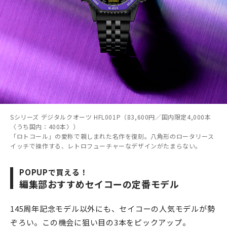
Sシリーズ デジタルクオーツ HFL001P（83,600円／国内限定4,000本
〈うち国内：400本〉）
「ロトコール」の愛称で親しまれた名作を復刻。八角形のロータリース
イッチで操作する、レトロフューチャーなデザインがたまらない。
POPUPで買える！
編集部おすすめセイコーの定番モデル
145周年記念モデル以外にも、セイコーの人気モデルが勢
ぞろい。この機会に狙い目の3本をピックアップ。