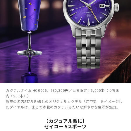
カクテルタイム HCB006J（80,300円／世界限定：6,000本〈うち国
内：500本〉）
銀座の名店STAR BARとのオリジナルカクテル「江戸紫」をイメージし
たダイヤルは、まるで本物のカクテルみたいな鮮やかな色彩が魅力。
【カジュアル派に】
セイコー 5スポーツ