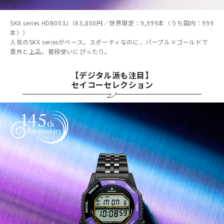
SKX series HDB003J（63,800円／世界限定：9,999本〈うち国内：999
本〉）
人気のSKX seriesがベース。スポーティなのに、パープル×ゴールドで
意外と上品。普段使いにぴったり。
【デジタル派も注目】
セイコーセレクション