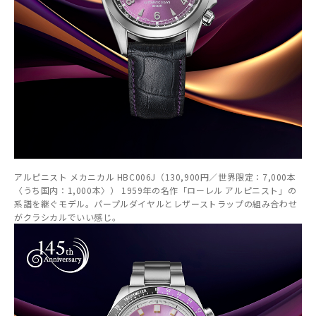
アルピニスト メカニカル HBC006J（130,900円／世界限定：7,000本
〈うち国内：1,000本〉） 1959年の名作「ローレル アルピニスト」の
系譜を継ぐモデル。パープルダイヤルとレザーストラップの組み合わせ
がクラシカルでいい感じ。