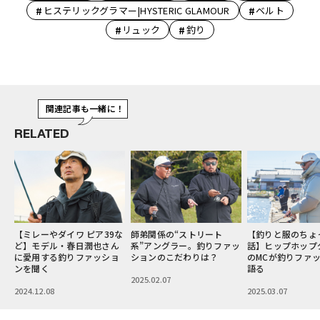
#
#
ヒステリックグラマー|HYSTERIC GLAMOUR
ベルト
#
#
リュック
釣り
関連記事も一緒に！
RELATED
な
師弟関係の“ストリート
【釣りと服のちょっとイイ
釣りなのにオール
ん
系”アングラー。釣りファッ
話】ヒップホップグループ
ト!? 服の汚れすら
ョ
ションのこだわりは？
のMCが釣りファッションを
る達人のスタイル
語る
2025.02.07
2025.05.07
2025.03.07