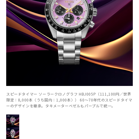
スピードタイマー ソーラークロノグラフ HBJ005P（111,100円／世界
限定：8,000本〈うち国内：1,000本〉） 60～70年代のスピードタイマ
ーのデザインを継承。タキメーターベゼルもパープルで統一。