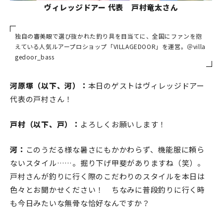
ヴィレッジドアー 代表 戸村竜太さん
独自の審美眼で選び抜かれた釣り具を目当てに、全国にファンを抱
えている人気ルアープロショップ「VILLAGEDOOR」を運営。＠villa
gedoor_bass
河原塚（以下、河）：
本日のゲストはヴィレッジドアー
代表の戸村さん！
戸村（以下、戸）：
よろしくお願いします！
河：
このうだる様な暑さにもかかわらず、機能服に頼ら
ないスタイル……。掘り下げ甲斐がありますね（笑）。
戸村さんが釣りに行く際のこだわりのスタイルを本日は
色々とお聞かせください！ ちなみに普段釣りに行く時
も今日みたいな無骨な恰好なんですか？