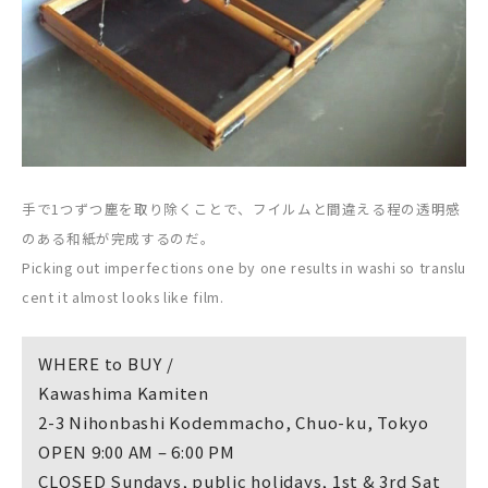
手で1つずつ塵を取り除くことで、フイルムと間違える程の透明感
のある和紙が完成するのだ。
Picking out imperfections one by one results in washi so translu
cent it almost looks like film.
WHERE to BUY /
Kawashima Kamiten
2-3 Nihonbashi Kodemmacho, Chuo-ku, Tokyo
OPEN 9:00 AM – 6:00 PM
CLOSED Sundays, public holidays, 1st & 3rd Sat