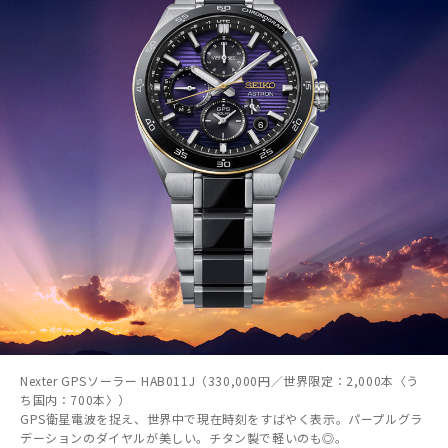
Nexter GPSソーラー HAB011J（330,000円／世界限定：2,000本〈う
ち国内：700本〉）
GPS衛星電波を捉え、世界中で現在時刻をすばやく表示。パープルグラ
デーションのダイヤルが美しい。チタン製で軽いのも◎。