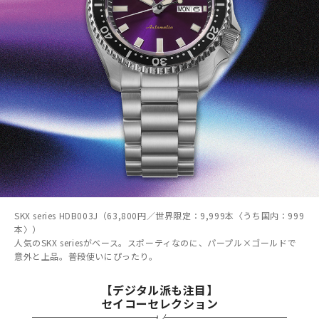
SKX series HDB003J（63,800円／世界限定：9,999本〈うち国内：999
本〉）
人気のSKX seriesがベース。スポーティなのに、パープル×ゴールドで
意外と上品。普段使いにぴったり。
【デジタル派も注目】
セイコーセレクション