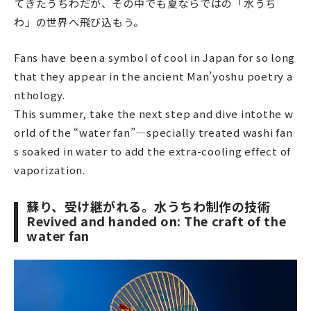
てきたうちわだが、その中でも夏ならではの「水うち
わ」の世界へ飛び込もう。
Fans have been a symbol of cool in Japan for so long
that they appear in the ancient Man’yoshu poetry a
nthology.
This summer, take the next step and dive intothe w
orld of the “water fan”—specially treated washi fan
s soaked in water to add the extra-cooling effect of
vaporization.
蘇り、受け継がれる。水うちわ制作の技術
Revived and handed on: The craft of the
water fan