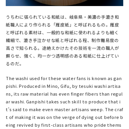
うちわに張られている和紙は、岐阜県・美濃の手漉き和
紙職人により作られる「雁皮紙」と呼ばれるもの。雁皮
と呼ばれる素材は、一般的な和紙に使われるよりも細く
繊細で、漉き手泣かせな紙と呼ばれる程、制作難易度の
高さで知られる。途絶えかけたその技術を一流の職人が
蘇らせ、強く、均一かつ透明感のある和紙に仕上げてい
るのだ。
The washi used for these water fans is known as gan
pishi. Produced in Mino, Gifu, by tesuki washi artisa
ns, its raw material has even finger fibers than regul
ar washi. Ganpishi takes such skill to produce that i
t’s said to make even master artisans weep. The craf
t of making it was on the verge of dying out before b
eing revived by first-class artisans who pride thems