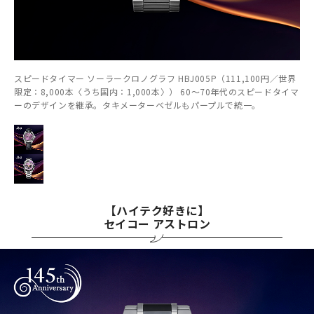
スピードタイマー ソーラークロノグラフ HBJ005P（111,100円／世界
限定：8,000本〈うち国内：1,000本〉） 60～70年代のスピードタイマ
ーのデザインを継承。タキメーターベゼルもパープルで統一。
【ハイテク好きに】
セイコー アストロン