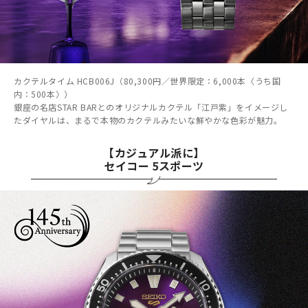
カクテルタイム HCB006J（80,300円／世界限定：6,000本〈うち国
内：500本〉）
銀座の名店STAR BARとのオリジナルカクテル「江戸紫」をイメージし
たダイヤルは、まるで本物のカクテルみたいな鮮やかな色彩が魅力。
【カジュアル派に】
セイコー 5スポーツ