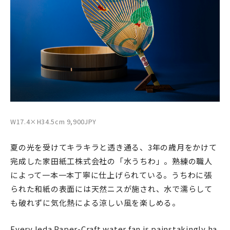
W17.4×H34.5cm 9,900JPY
夏の光を受けてキラキラと透き通る、3年の歳月をかけて
完成した家田紙工株式会社の「水うちわ」。熟練の職人
によって一本一本丁寧に仕上げられている。うちわに張
られた和紙の表面には天然ニスが施され、水で濡らして
も破れずに気化熱による涼しい風を楽しめる。
Every Ieda Paper-Craft water fan is painstakingly ha