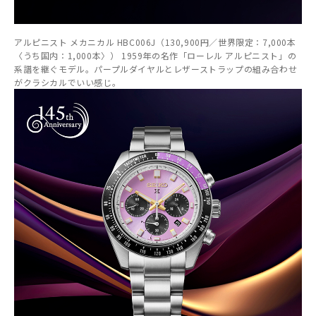
アルピニスト メカニカル HBC006J（130,900円／世界限定：7,000本
〈うち国内：1,000本〉） 1959年の名作「ローレル アルピニスト」の
系譜を継ぐモデル。パープルダイヤルとレザーストラップの組み合わせ
がクラシカルでいい感じ。