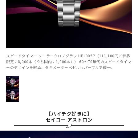
スピードタイマー ソーラークロノグラフ HBJ005P（111,100円／世界
限定：8,000本〈うち国内：1,000本〉） 60～70年代のスピードタイマ
ーのデザインを継承。タキメーターベゼルもパープルで統一。
【ハイテク好きに】
セイコー アストロン