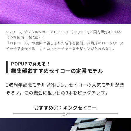
Sシリーズ デジタルクオーツ HFL001P（83,600円／国内限定4,000本
〈うち国内：400本〉）
「ロトコール」の愛称で親しまれた名作を復刻。八角形のロータリース
イッチで操作する、レトロフューチャーなデザインがたまらない。
POPUPで買える！
編集部おすすめセイコーの定番モデル
145周年記念モデル以外にも、セイコーの人気モデルが勢
ぞろい。この機会に狙い目の3本をピックアップ。
おすすめ①：キングセイコー