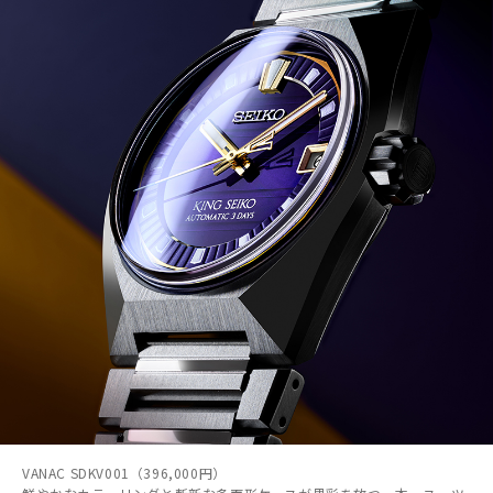
VANAC SDKV001（396,000円）