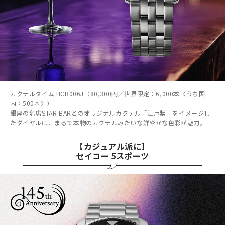
カクテルタイム HCB006J（80,300円／世界限定：6,000本〈うち国
内：500本〉）
銀座の名店STAR BARとのオリジナルカクテル「江戸紫」をイメージし
たダイヤルは、まるで本物のカクテルみたいな鮮やかな色彩が魅力。
【カジュアル派に】
セイコー 5スポーツ