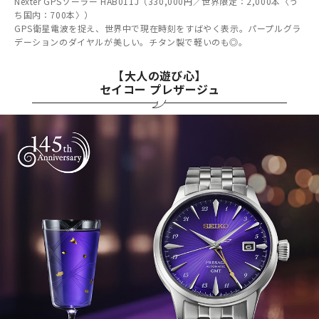
Nexter GPSソーラー HAB011J（330,000円／世界限定：2,000本〈う
ち国内：700本〉）
GPS衛星電波を捉え、世界中で現在時刻をすばやく表示。パープルグラ
デーションのダイヤルが美しい。チタン製で軽いのも◎。
【大人の遊び心】
セイコー プレザージュ