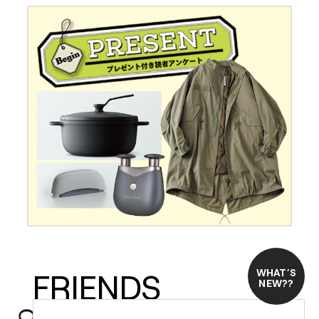
WHAT’S
FRIENDS
NEW??