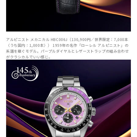
アルピニスト メカニカル HBC006J（130,900円／世界限定：7,000本
〈うち国内：1,000本〉） 1959年の名作「ローレル アルピニスト」の
系譜を継ぐモデル。パープルダイヤルとレザーストラップの組み合わせ
がクラシカルでいい感じ。