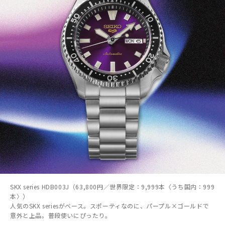
SKX series HDB003J（63,800円／世界限定：9,999本〈うち国内：999
本〉）
人気のSKX seriesがベース。スポーティなのに、パープル×ゴールドで
意外と上品。普段使いにぴったり。