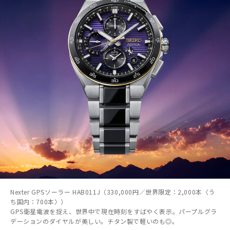
Nexter GPSソーラー HAB011J（330,000円／世界限定：2,000本〈う
ち国内：700本〉）
GPS衛星電波を捉え、世界中で現在時刻をすばやく表示。パープルグラ
デーションのダイヤルが美しい。チタン製で軽いのも◎。