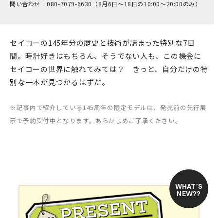
問い合わせ :
0​80-7​079-6​630（8月6日～18日の1​0:00～2​0:00のみ）
セイコーの145年分の歴史と技術が詰まった特別な7日
間。時計好きはもちろん、そうでない人も、この機会に
セイコーの世界に触れてみては？ きっと、自分だけの特
別な一本が見つかるはずだ。
※記事内で紹介している145周年の限定モデルは、発売前の先行展
示で予約受付中となります。あらかじめご了承ください。
WHAT’S
NEW??