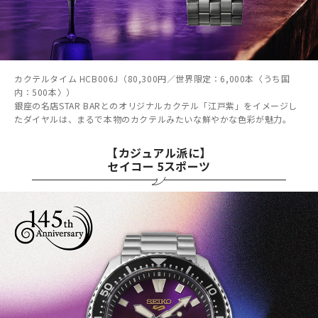
カクテルタイム HCB006J（80,300円／世界限定：6,000本〈うち国
内：500本〉）
銀座の名店STAR BARとのオリジナルカクテル「江戸紫」をイメージし
たダイヤルは、まるで本物のカクテルみたいな鮮やかな色彩が魅力。
【カジュアル派に】
セイコー 5スポーツ