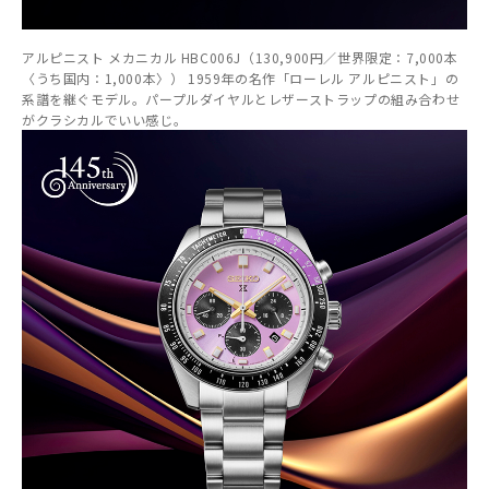
アルピニスト メカニカル HBC006J（130,900円／世界限定：7,000本
〈うち国内：1,000本〉） 1959年の名作「ローレル アルピニスト」の
系譜を継ぐモデル。パープルダイヤルとレザーストラップの組み合わせ
がクラシカルでいい感じ。