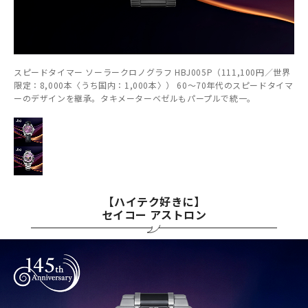
スピードタイマー ソーラークロノグラフ HBJ005P（111,100円／世界
限定：8,000本〈うち国内：1,000本〉） 60～70年代のスピードタイマ
ーのデザインを継承。タキメーターベゼルもパープルで統一。
【ハイテク好きに】
セイコー アストロン