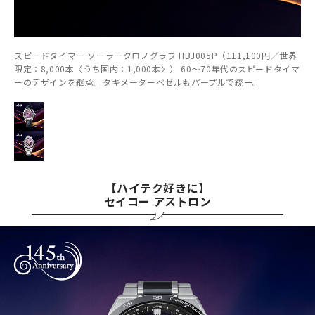
スピードタイマー ソーラークロノグラフ HBJ005P（111,100円／世界
限定：8,000本〈うち国内：1,000本〉） 60～70年代のスピードタイマ
ーのデザインを継承。タキメーターベゼルもパープルで統一。
【ハイテク好きに】
セイコー アストロン