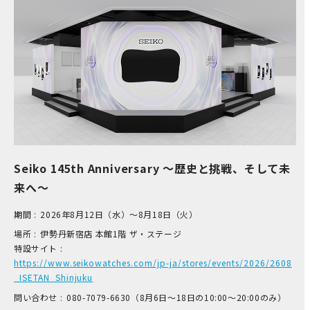
Seiko 145th Anniversary ～歴史と挑戦、そして未
来へ～
期間 :
2026年8月12日（水）～8月18日（火）
場所 :
伊​勢丹新宿店 本​館1階 ザ​・ステージ
特設サイト :
https://www.seikowatches.com/jp-ja/stores/events/2026/2608
_ISETAN_Shinjuku
問い合わせ :
0​80-7​079-6​630（8月6日～18日の1​0:00～2​0:00のみ）