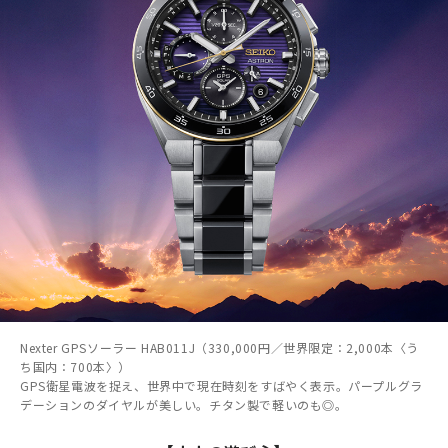
Nexter GPSソーラー HAB011J（330,000円／世界限定：2,000本〈う
ち国内：700本〉）
GPS衛星電波を捉え、世界中で現在時刻をすばやく表示。パープルグラ
デーションのダイヤルが美しい。チタン製で軽いのも◎。