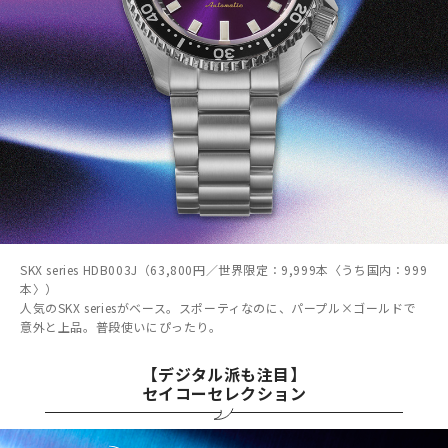
SKX series HDB003J（63,800円／世界限定：9,999本〈うち国内：999
本〉）
人気のSKX seriesがベース。スポーティなのに、パープル×ゴールドで
意外と上品。普段使いにぴったり。
【デジタル派も注目】
セイコーセレクション