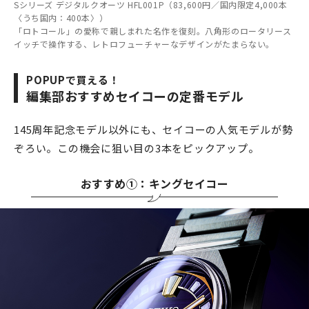
Sシリーズ デジタルクオーツ HFL001P（83,600円／国内限定4,000本
〈うち国内：400本〉）
「ロトコール」の愛称で親しまれた名作を復刻。八角形のロータリース
イッチで操作する、レトロフューチャーなデザインがたまらない。
POPUPで買える！
編集部おすすめセイコーの定番モデル
145周年記念モデル以外にも、セイコーの人気モデルが勢
ぞろい。この機会に狙い目の3本をピックアップ。
おすすめ①：キングセイコー