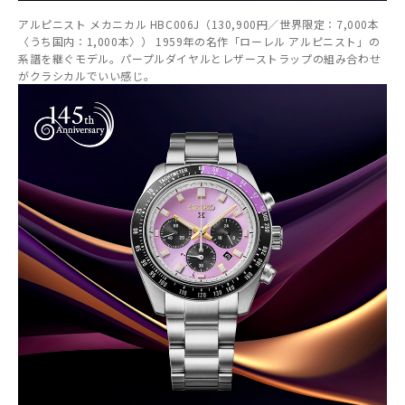
アルピニスト メカニカル HBC006J（130,900円／世界限定：7,000本
〈うち国内：1,000本〉） 1959年の名作「ローレル アルピニスト」の
系譜を継ぐモデル。パープルダイヤルとレザーストラップの組み合わせ
がクラシカルでいい感じ。