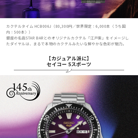
カクテルタイム HCB006J（80,300円／世界限定：6,000本〈うち国
内：500本〉）
銀座の名店STAR BARとのオリジナルカクテル「江戸紫」をイメージし
たダイヤルは、まるで本物のカクテルみたいな鮮やかな色彩が魅力。
【カジュアル派に】
セイコー 5スポーツ