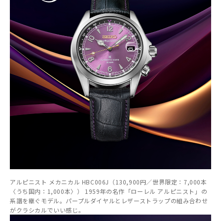
アルピニスト メカニカル HBC006J（130,900円／世界限定：7,000本
〈うち国内：1,000本〉） 1959年の名作「ローレル アルピニスト」の
系譜を継ぐモデル。パープルダイヤルとレザーストラップの組み合わせ
がクラシカルでいい感じ。