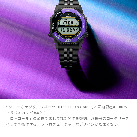
Sシリーズ デジタルクオーツ HFL001P（83,600円／国内限定4,000本
〈うち国内：400本〉）
「ロトコール」の愛称で親しまれた名作を復刻。八角形のロータリース
イッチで操作する、レトロフューチャーなデザインがたまらない。