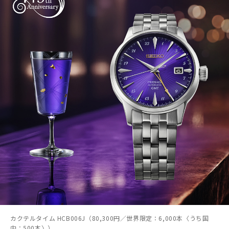
カクテルタイム HCB006J（80,300円／世界限定：6,000本〈うち国
内：500本〉）