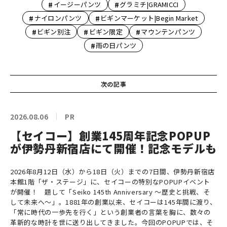
#
#
イージーパンツ
グラミチ|GRAMICCI
#
#
ナイロンパンツ
ビギンマーケット|Begin Market
#
#
#
ビギン別注
ビギン限定
マウンテンパンツ
#
雨の日パンツ
次の記事
2026.08.06
PR
【セイコー】創業145周年記念POPUP
が伊勢丹新宿店にて開催！記念モデルも
2026年8月12日（水）から18日（火）までの7日間、伊勢丹新宿店
本館1階「ザ・ステージ」に、セイコーの特別なPOPUPイベント
が開催！ 題して「Seiko 145th Anniversary ～歴史と挑戦、そ
して未来へ～」。1881年の創業以来、セイコーは145年間に渡り、
「常に時代の一歩先を行く」という創業者の言葉を胸に、数々の
革新的な時計を世に送り出してきました。今回のPOPUPでは、そ