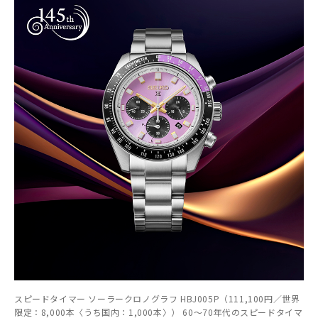
スピードタイマー ソーラークロノグラフ HBJ005P（111,100円／世界
限定：8,000本〈うち国内：1,000本〉） 60～70年代のスピードタイマ