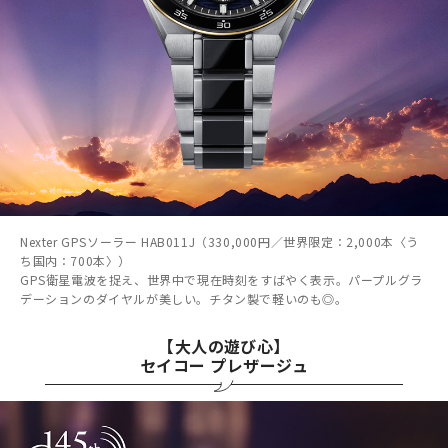
Nexter GPSソーラー HAB011J（330,000円／世界限定：2,000本〈う
ち国内：700本〉）
GPS衛星電波を捉え、世界中で現在時刻をすばやく表示。パープルグラ
デーションのダイヤルが美しい。チタン製で軽いのも◎。
【大人の遊び心】
セイコー プレザージュ