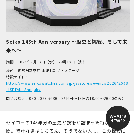
Seiko 145th Anniversary ～歴史と挑戦、そして未
来へ～
期間 :
2026年8月12日（水）～8月18日（火）
場所 :
伊​勢丹新宿店 本​館1階 ザ​・ステージ
特設サイト :
https://www.seikowatches.com/jp-ja/stores/events/2026/2608
_ISETAN_Shinjuku
問い合わせ :
0​80-7​079-6​630（8月6日～18日の1​0:00～2​0:00のみ）
WHAT’S
NEW??
セイコーの145年分の歴史と技術が詰まった特別な7日
間。時計好きはもちろん、そうでない人も、この機会に