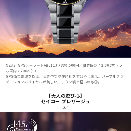
Nexter GPSソーラー HAB011J（330,000円／世界限定：2,000本〈う
ち国内：700本〉）
GPS衛星電波を捉え、世界中で現在時刻をすばやく表示。パープルグラ
デーションのダイヤルが美しい。チタン製で軽いのも◎。
【大人の遊び心】
セイコー プレザージュ