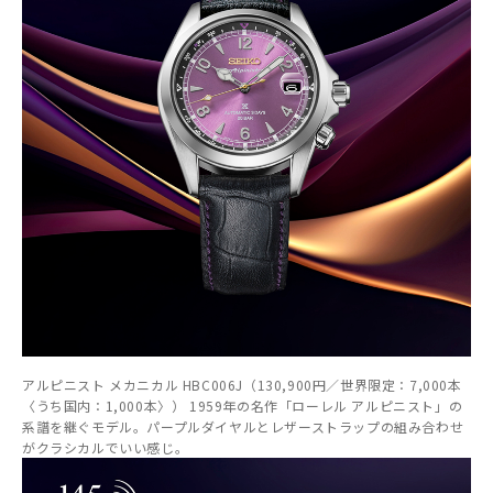
アルピニスト メカニカル HBC006J（130,900円／世界限定：7,000本
〈うち国内：1,000本〉） 1959年の名作「ローレル アルピニスト」の
系譜を継ぐモデル。パープルダイヤルとレザーストラップの組み合わせ
がクラシカルでいい感じ。