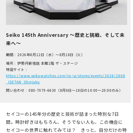
Seiko 145th Anniversary ～歴史と挑戦、そして未
来へ～
期間 :
2026年8月12日（水）～8月18日（火）
場所 :
伊​勢丹新宿店 本​館1階 ザ​・ステージ
特設サイト :
https://www.seikowatches.com/jp-ja/stores/events/2026/2608
_ISETAN_Shinjuku
問い合わせ :
0​80-7​079-6​630（8月6日～18日の1​0:00～2​0:00のみ）
セイコーの145年分の歴史と技術が詰まった特別な7日
間。時計好きはもちろん、そうでない人も、この機会に
セイコーの世界に触れてみては？ きっと、自分だけの特