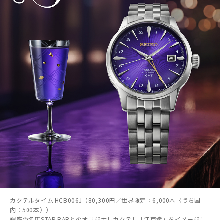
カクテルタイム HCB006J（80,300円／世界限定：6,000本〈うち国
内：500本〉）
銀座の名店STAR BARとのオリジナルカクテル「江戸紫」をイメージし