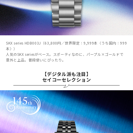
SKX series HDB003J（63,800円／世界限定：9,999本〈うち国内：999
本〉）
人気のSKX seriesがベース。スポーティなのに、パープル×ゴールドで
意外と上品。普段使いにぴったり。
【デジタル派も注目】
セイコーセレクション