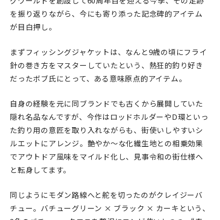
グワールドを創設して60周年目を迎える今季、その足跡
を振り返りながら、今にも寄り添った記念碑的アイテム
が目白押し。
まずフィッシングジャケットは、なんと9歳の頃にフライ
針の巻き方をマスターしていたという、熱狂的釣り好き
だったボブ氏にとって、ある意味原点的アイテム。
自身の経験を元に同ブランドでも古くから展開していた
隠れ名品なんですが、今作はロッドホルダーやD環といっ
た釣り用の意匠を取り入れながらも、街使いしやすいシ
ルエットにアレンジ。艶やか〜な化繊生地との相乗効果
でアウトドア風味をマイルド化し、見事令和の街仕様へ
と転身してます。
同じようにモダン路線へと舵を切ったのがクレイジーバ
チュー。バチューグリーン × ブラック × カーキという、