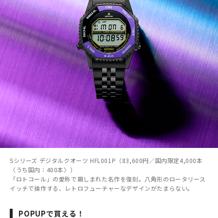
Sシリーズ デジタルクオーツ HFL001P（83,600円／国内限定4,000本
〈うち国内：400本〉）
「ロトコール」の愛称で親しまれた名作を復刻。八角形のロータリース
イッチで操作する、レトロフューチャーなデザインがたまらない。
POPUPで買える！