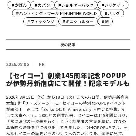
#
#
#
#
かばん
カバン
ショルダーバッグ
ジャケット
#
#
ハンティング・ワールド|HUNTING WORLD
バッグ
#
#
#
フィッシング
ミニショルダー
鞄
次の記事
2026.08.06
PR
【セイコー】創業145周年記念POPUP
が伊勢丹新宿店にて開催！記念モデルも
2026年8月12日（水）から18日（火）までの7日間、伊勢丹新宿店
本館1階「ザ・ステージ」に、セイコーの特別なPOPUPイベント
が開催！ 題して「Seiko 145th Anniversary ～歴史と挑戦、そ
して未来へ～」。1881年の創業以来、セイコーは145年間に渡り、
「常に時代の一歩先を行く」という創業者の言葉を胸に、数々の
革新的な時計を世に送り出してきました。今回のPOPUPでは、そ
んなセイコーの歴史とものづくりへのこだわりを、実際に見て、