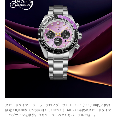
スピードタイマー ソーラークロノグラフ HBJ005P（111,100円／世界
限定：8,000本〈うち国内：1,000本〉） 60～70年代のスピードタイマ
ーのデザインを継承。タキメーターベゼルもパープルで統一。