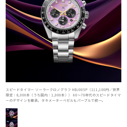
スピードタイマー ソーラークロノグラフ HBJ005P（111,100円／世界
限定：8,000本〈うち国内：1,000本〉） 60～70年代のスピードタイマ
ーのデザインを継承。タキメーターベゼルもパープルで統一。