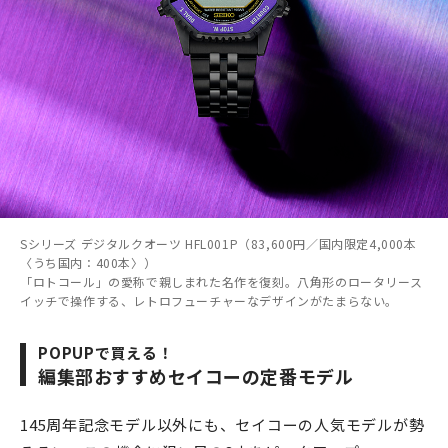
Sシリーズ デジタルクオーツ HFL001P（83,600円／国内限定4,000本
〈うち国内：400本〉）
「ロトコール」の愛称で親しまれた名作を復刻。八角形のロータリース
イッチで操作する、レトロフューチャーなデザインがたまらない。
POPUPで買える！
編集部おすすめセイコーの定番モデル
145周年記念モデル以外にも、セイコーの人気モデルが勢