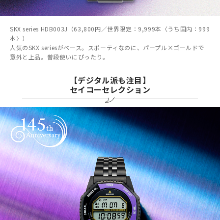
SKX series HDB003J（63,800円／世界限定：9,999本〈うち国内：999
本〉）
人気のSKX seriesがベース。スポーティなのに、パープル×ゴールドで
意外と上品。普段使いにぴったり。
【デジタル派も注目】
セイコーセレクション