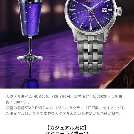
カクテルタイム HCB006J（80,300円／世界限定：6,000本〈うち国
内：500本〉）
銀座の名店STAR BARとのオリジナルカクテル「江戸紫」をイメージし
たダイヤルは、まるで本物のカクテルみたいな鮮やかな色彩が魅力。
【カジュアル派に】
セイコー 5スポーツ