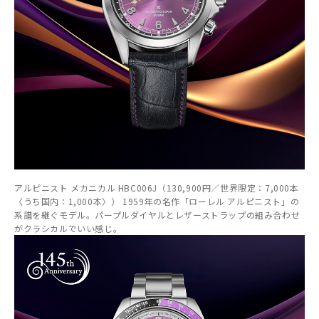
アルピニスト メカニカル HBC006J（130,900円／世界限定：7,000本
〈うち国内：1,000本〉） 1959年の名作「ローレル アルピニスト」の
系譜を継ぐモデル。パープルダイヤルとレザーストラップの組み合わせ
がクラシカルでいい感じ。