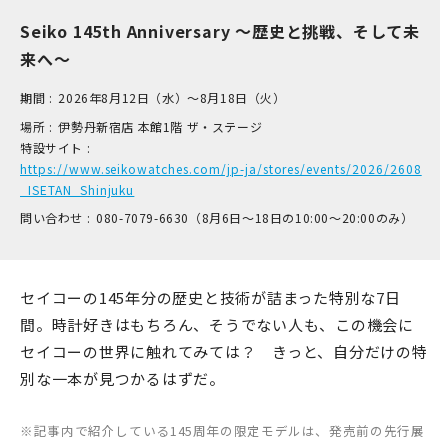
Seiko 145th Anniversary ～歴史と挑戦、そして未
来へ～
期間 :
2026年8月12日（水）～8月18日（火）
場所 :
伊​勢丹新宿店 本​館1階 ザ​・ステージ
特設サイト :
https://www.seikowatches.com/jp-ja/stores/events/2026/2608
_ISETAN_Shinjuku
問い合わせ :
0​80-7​079-6​630（8月6日～18日の1​0:00～2​0:00のみ）
セイコーの145年分の歴史と技術が詰まった特別な7日
間。時計好きはもちろん、そうでない人も、この機会に
セイコーの世界に触れてみては？ きっと、自分だけの特
別な一本が見つかるはずだ。
※記事内で紹介している145周年の限定モデルは、発売前の先行展