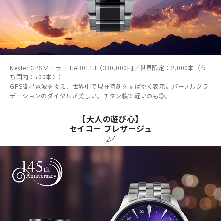
Nexter GPSソーラー HAB011J（330,000円／世界限定：2,000本〈う
ち国内：700本〉）
GPS衛星電波を捉え、世界中で現在時刻をすばやく表示。パープルグラ
デーションのダイヤルが美しい。チタン製で軽いのも◎。
【大人の遊び心】
セイコー プレザージュ