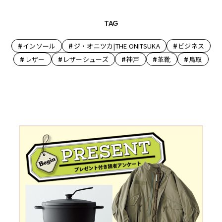
TAG
#
#
#
インソール
ジ・オニツカ|THE ONITSUKA
ビジネス
#
#
#
#
#
レザー
レザーシューズ
神戸
革靴
鳥取