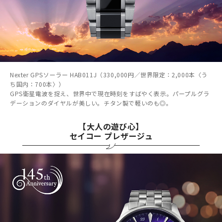
Nexter GPSソーラー HAB011J（330,000円／世界限定：2,000本〈う
ち国内：700本〉）
GPS衛星電波を捉え、世界中で現在時刻をすばやく表示。パープルグラ
デーションのダイヤルが美しい。チタン製で軽いのも◎。
【大人の遊び心】
セイコー プレザージュ