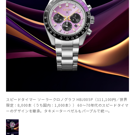
スピードタイマー ソーラークロノグラフ HBJ005P（111,100円／世界
限定：8,000本〈うち国内：1,000本〉） 60～70年代のスピードタイマ
ーのデザインを継承。タキメーターベゼルもパープルで統一。