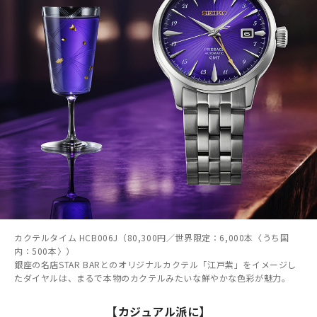
カクテルタイム HCB006J（80,300円／世界限定：6,000本〈うち国
内：500本〉）
銀座の名店STAR BARとのオリジナルカクテル「江戸紫」をイメージし
たダイヤルは、まるで本物のカクテルみたいな鮮やかな色彩が魅力。
【カジュアル派に】