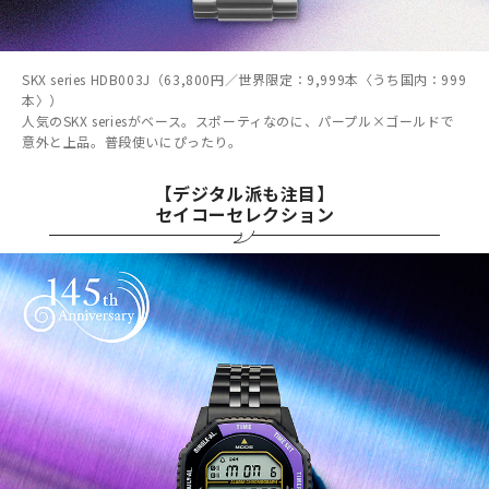
SKX series HDB003J（63,800円／世界限定：9,999本〈うち国内：999
本〉）
人気のSKX seriesがベース。スポーティなのに、パープル×ゴールドで
意外と上品。普段使いにぴったり。
【デジタル派も注目】
セイコーセレクション