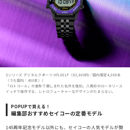
Sシリーズ デジタルクオーツ HFL001P（83,600円／国内限定4,000本
〈うち国内：400本〉）
「ロトコール」の愛称で親しまれた名作を復刻。八角形のロータリース
イッチで操作する、レトロフューチャーなデザインがたまらない。
POPUPで買える！
編集部おすすめセイコーの定番モデル
145周年記念モデル以外にも、セイコーの人気モデルが勢