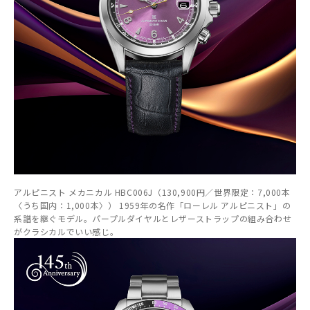
アルピニスト メカニカル HBC006J（130,900円／世界限定：7,000本
〈うち国内：1,000本〉） 1959年の名作「ローレル アルピニスト」の
系譜を継ぐモデル。パープルダイヤルとレザーストラップの組み合わせ
がクラシカルでいい感じ。