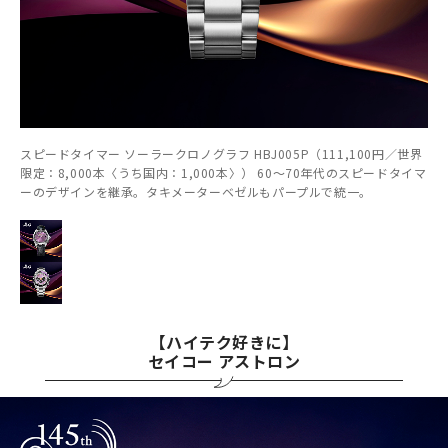
スピードタイマー ソーラークロノグラフ HBJ005P（111,100円／世界
限定：8,000本〈うち国内：1,000本〉） 60～70年代のスピードタイマ
ーのデザインを継承。タキメーターベゼルもパープルで統一。
【ハイテク好きに】
セイコー アストロン