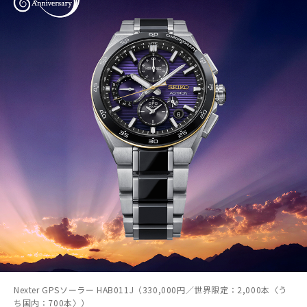
Nexter GPSソーラー HAB011J（330,000円／世界限定：2,000本〈う
ち国内：700本〉）