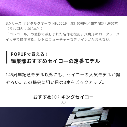
Sシリーズ デジタルクオーツ HFL001P（83,600円／国内限定4,000本
〈うち国内：400本〉）
「ロトコール」の愛称で親しまれた名作を復刻。八角形のロータリース
イッチで操作する、レトロフューチャーなデザインがたまらない。
POPUPで買える！
編集部おすすめセイコーの定番モデル
145周年記念モデル以外にも、セイコーの人気モデルが勢
ぞろい。この機会に狙い目の3本をピックアップ。
おすすめ①：キングセイコー