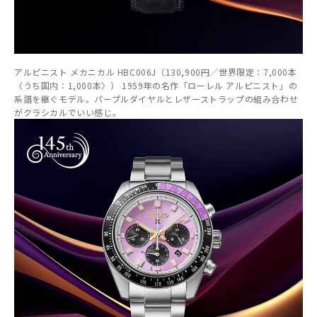
アルピニスト メカニカル HBC006J（130,900円／世界限定：7,000本
〈うち国内：1,000本〉） 1959年の名作「ローレル アルピニスト」の
系譜を継ぐモデル。パープルダイヤルとレザーストラップの組み合わせ
がクラシカルでいい感じ。