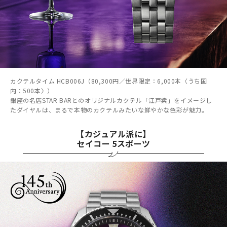
カクテルタイム HCB006J（80,300円／世界限定：6,000本〈うち国
内：500本〉）
銀座の名店STAR BARとのオリジナルカクテル「江戸紫」をイメージし
たダイヤルは、まるで本物のカクテルみたいな鮮やかな色彩が魅力。
【カジュアル派に】
セイコー 5スポーツ