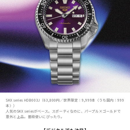
SKX series HDB003J（63,800円／世界限定：9,999本〈うち国内：999
本〉）
人気のSKX seriesがベース。スポーティなのに、パープル×ゴールドで
意外と上品。普段使いにぴったり。