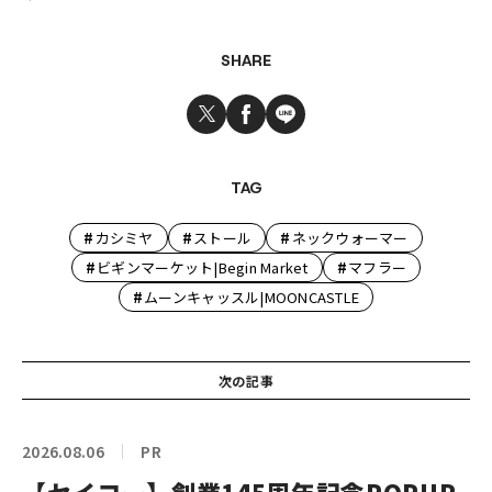
SHARE
TAG
#
#
#
カシミヤ
ストール
ネックウォーマー
#
#
ビギンマーケット|Begin Market
マフラー
#
ムーンキャッスル|MOONCASTLE
次の記事
2026.08.06
PR
【セイコー】創業145周年記念POPUP