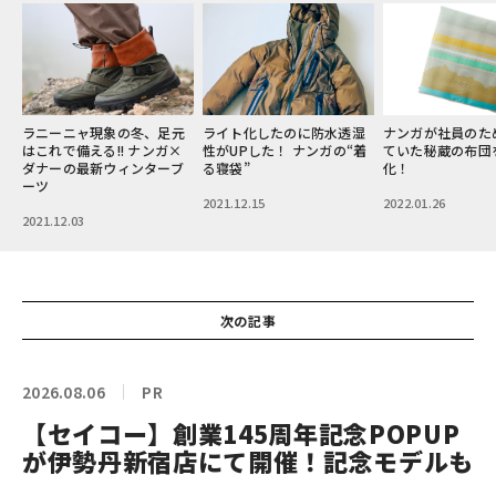
ラニーニャ現象の冬、足元
ライト化したのに防水透湿
ナンガが社員のた
ア
はこれで備える!! ナンガ×
性がUPした！ ナンガの“着
ていた秘蔵の布団
着
ダナーの最新ウィンターブ
る寝袋”
化！
ーツ
2021.12.15
2022.01.26
2021.12.03
次の記事
2026.08.06
PR
【セイコー】創業145周年記念POPUP
が伊勢丹新宿店にて開催！記念モデルも