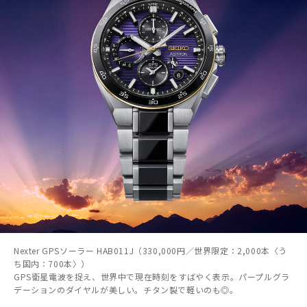
Nexter GPSソーラー HAB011J（330,000円／世界限定：2,000本〈う
ち国内：700本〉）
GPS衛星電波を捉え、世界中で現在時刻をすばやく表示。パープルグラ
デーションのダイヤルが美しい。チタン製で軽いのも◎。