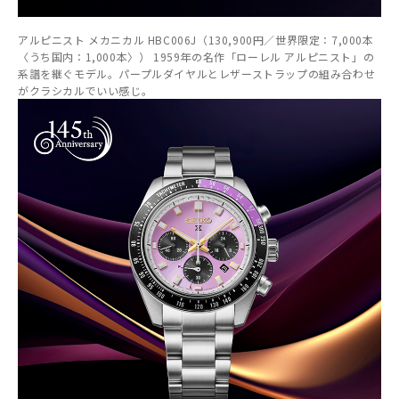
アルピニスト メカニカル HBC006J（130,900円／世界限定：7,000本
〈うち国内：1,000本〉） 1959年の名作「ローレル アルピニスト」の
系譜を継ぐモデル。パープルダイヤルとレザーストラップの組み合わせ
がクラシカルでいい感じ。