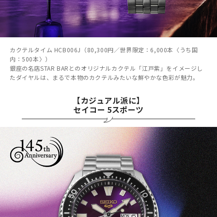
カクテルタイム HCB006J（80,300円／世界限定：6,000本〈うち国
内：500本〉）
銀座の名店STAR BARとのオリジナルカクテル「江戸紫」をイメージし
たダイヤルは、まるで本物のカクテルみたいな鮮やかな色彩が魅力。
【カジュアル派に】
セイコー 5スポーツ