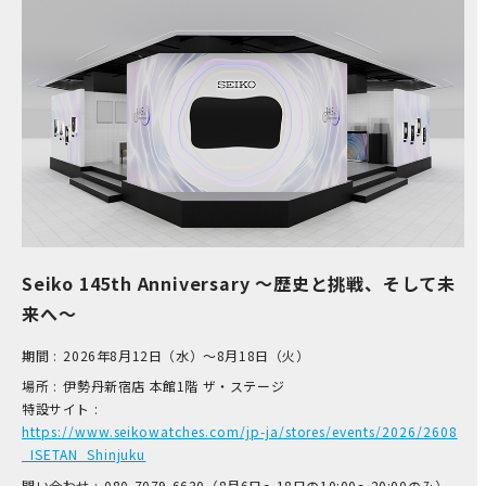
Seiko 145th Anniversary ～歴史と挑戦、そして未
来へ～
期間 :
2026年8月12日（水）～8月18日（火）
場所 :
伊​勢丹新宿店 本​館1階 ザ​・ステージ
特設サイト :
https://www.seikowatches.com/jp-ja/stores/events/2026/2608
_ISETAN_Shinjuku
問い合わせ :
0​80-7​079-6​630（8月6日～18日の1​0:00～2​0:00のみ）