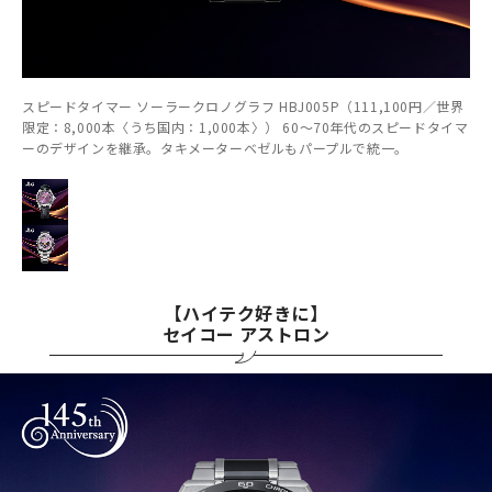
スピードタイマー ソーラークロノグラフ HBJ005P（111,100円／世界
限定：8,000本〈うち国内：1,000本〉） 60～70年代のスピードタイマ
ーのデザインを継承。タキメーターベゼルもパープルで統一。
【ハイテク好きに】
セイコー アストロン