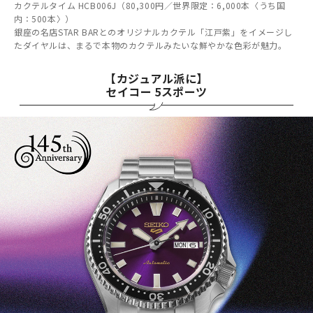
カクテルタイム HCB006J（80,300円／世界限定：6,000本〈うち国
内：500本〉）
銀座の名店STAR BARとのオリジナルカクテル「江戸紫」をイメージし
たダイヤルは、まるで本物のカクテルみたいな鮮やかな色彩が魅力。
【カジュアル派に】
セイコー 5スポーツ