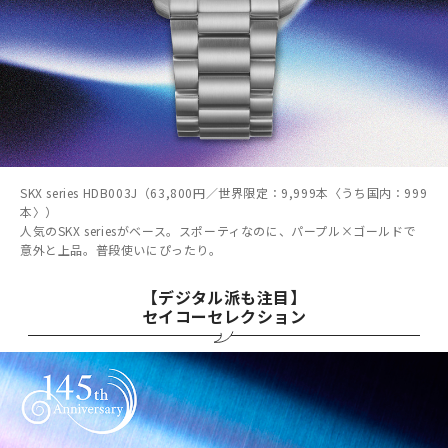
SKX series HDB003J（63,800円／世界限定：9,999本〈うち国内：999
本〉）
人気のSKX seriesがベース。スポーティなのに、パープル×ゴールドで
意外と上品。普段使いにぴったり。
【デジタル派も注目】
セイコーセレクション