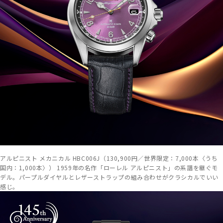
アルピニスト メカニカル HBC006J（130,900円／世界限定：7,000本〈うち
国内：1,000本〉） 1959年の名作「ローレル アルピニスト」の系譜を継ぐモ
デル。パープルダイヤルとレザーストラップの組み合わせがクラシカルでいい
感じ。