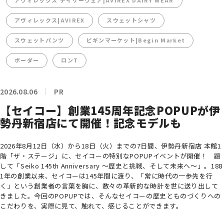
アヴィレックス デイリーウェア|AVIREX DAIRY WEAR
アヴィレックス|AVIREX
スウェットシャツ
スウェットパンツ
ビギンマーケット|Begin Market
ボーダー
ロンT
2026.08.06
PR
【セイコー】創業145周年記念POPUPが伊
勢丹新宿店にて開催！記念モデルも
2026年8月12日（水）から18日（火）までの7日間、伊勢丹新宿店 本館1
階「ザ・ステージ」に、セイコーの特別なPOPUPイベントが開催！ 題
して「Seiko 145th Anniversary ～歴史と挑戦、そして未来へ～」。188
1年の創業以来、セイコーは145年間に渡り、「常に時代の一歩先を行
く」という創業者の言葉を胸に、数々の革新的な時計を世に送り出して
きました。今回のPOPUPでは、そんなセイコーの歴史とものづくりへの
こだわりを、実際に見て、触れて、感じることができます。