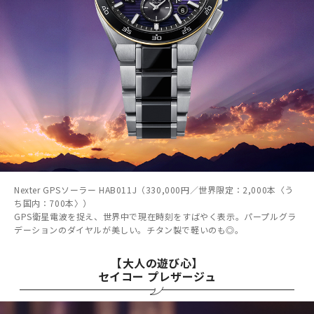
Nexter GPSソーラー HAB011J（330,000円／世界限定：2,000本〈う
ち国内：700本〉）
GPS衛星電波を捉え、世界中で現在時刻をすばやく表示。パープルグラ
デーションのダイヤルが美しい。チタン製で軽いのも◎。
【大人の遊び心】
セイコー プレザージュ