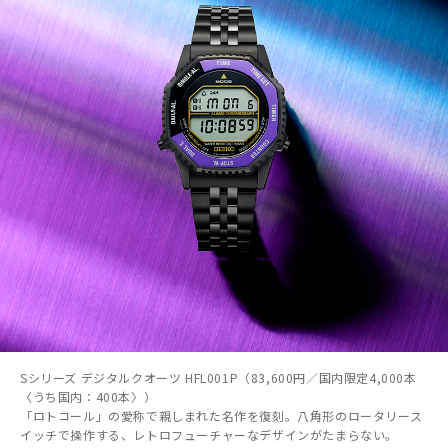
Sシリーズ デジタルクオーツ HFL001P（83,600円／国内限定4,000本
〈うち国内：400本〉）
「ロトコール」の愛称で親しまれた名作を復刻。八角形のロータリース
イッチで操作する、レトロフューチャーなデザインがたまらない。