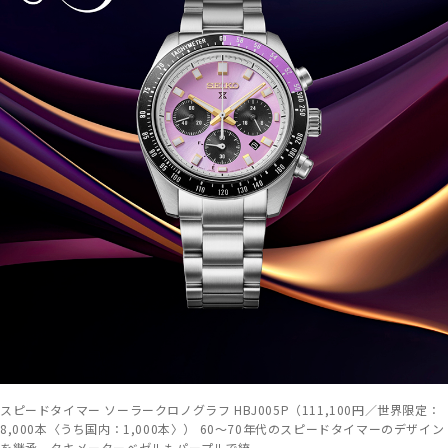
スピードタイマー ソーラークロノグラフ HBJ005P（111,100円／世界限定：
8,000本〈うち国内：1,000本〉） 60～70年代のスピードタイマーのデザイン
を継承。タキメーターベゼルもパープルで統一。