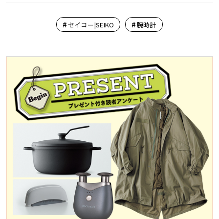
#
#
セイコー|SEIKO
腕時計