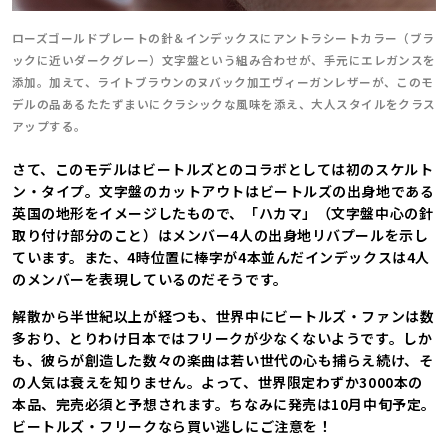
ローズゴールドプレートの針＆インデックスにアントラシートカラー（ブラ
ックに近いダークグレー）文字盤という組み合わせが、手元にエレガンスを
添加。加えて、ライトブラウンのヌバック加工ヴィーガンレザーが、このモ
デルの品あるたたずまいにクラシックな風味を添え、大人スタイルをクラス
アップする。
さて、このモデルはビートルズとのコラボとしては初のスケルト
ン・タイプ。文字盤のカットアウトはビートルズの出身地である
英国の地形をイメージしたもので、「ハカマ」（文字盤中心の針
取り付け部分のこと）はメンバー4人の出身地リバプールを示し
ています。また、4時位置に棒字が4本並んだインデックスは4人
のメンバーを表現しているのだそうです。
解散から半世紀以上が経つも、世界中にビートルズ・ファンは数
多おり、とりわけ日本ではフリークが少なくないようです。しか
も、彼らが創造した数々の楽曲は若い世代の心も捕らえ続け、そ
の人気は衰えを知りません。よって、世界限定わずか3000本の
本品、完売必須と予想されます。ちなみに発売は10月中旬予定。
ビートルズ・フリークなら買い逃しにご注意を！