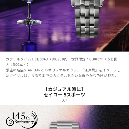
カクテルタイム HCB006J（80,300円／世界限定：6,000本〈うち国
内：500本〉）
銀座の名店STAR BARとのオリジナルカクテル「江戸紫」をイメージし
たダイヤルは、まるで本物のカクテルみたいな鮮やかな色彩が魅力。
【カジュアル派に】
セイコー 5スポーツ