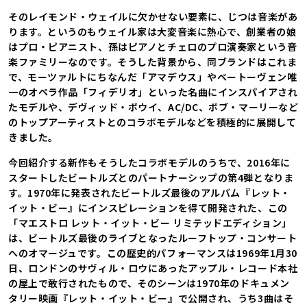
そのレイモンド・ウェイルに欠かせない要素に、じつは音楽があ
ります。というのもウェイル家は大変音楽に熱心で、創業者の娘
はプロ・ピアニスト、孫はピアノとチェロのプロ演奏家という音
楽ファミリーなのです。そうした背景から、同ブランドはこれま
で、モーツァルトにちなんだ「アマデウス」やベートーヴェン唯
一のオペラ作品「フィデリオ」といった名曲にインスパイアされ
たモデルや、デヴィッド・ボウイ、AC/DC、ボブ・マーリーなど
のトップアーティストとのコラボモデルなどを積極的に展開して
きました。
今回紹介する新作もそうしたコラボモデルのうちで、2016年に
スタートしたビートルズとのパートナーシップの第4弾となりま
す。1970年に発表されたビートルズ最後のアルバム『レット・
イット・ビー』にインスピレーションを得て開発された、この
「マエストロ レット・イット・ビー リミテッドエディション」
は、ビートルズ最後のライブとなったルーフトップ・コンサート
へのオマージュです。この歴史的パフォーマンスは1969年1月30
日、ロンドンのサヴィル・ロウにあったアップル・レコード本社
の屋上で敢行されたもので、そのシーンは1970年のドキュメン
タリー映画『レット・イット・ビー』で公開され、うち3曲はそ