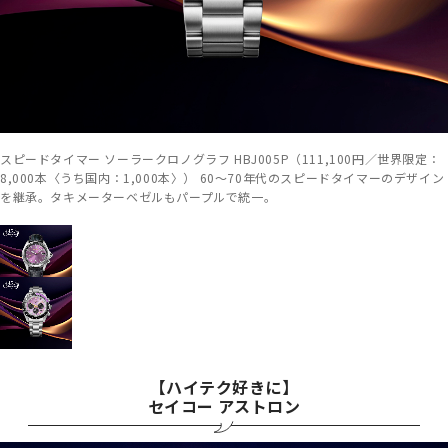
スピードタイマー ソーラークロノグラフ HBJ005P（111,100円／世界限定：
8,000本〈うち国内：1,000本〉） 60～70年代のスピードタイマーのデザイン
を継承。タキメーターベゼルもパープルで統一。
【ハイテク好きに】
セイコー アストロン