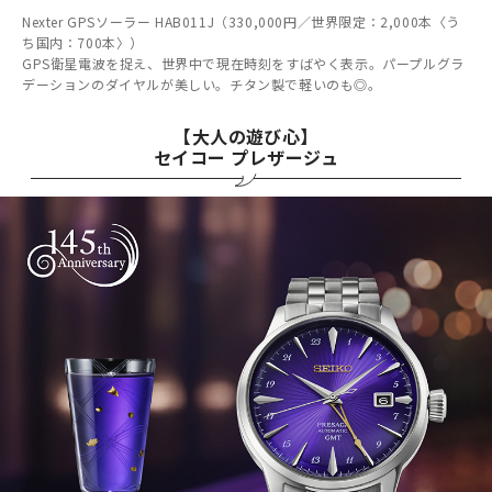
Nexter GPSソーラー HAB011J（330,000円／世界限定：2,000本〈う
ち国内：700本〉）
GPS衛星電波を捉え、世界中で現在時刻をすばやく表示。パープルグラ
デーションのダイヤルが美しい。チタン製で軽いのも◎。
【大人の遊び心】
セイコー プレザージュ