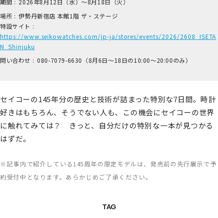
期間 :
2026年8月12日（水）～8月18日（火）
場所 :
伊​勢丹新宿店 本​館1階 ザ​・ステージ
特設サイト :
https://www.seikowatches.com/jp-ja/stores/events/2026/2608_ISETA
N_Shinjuku
問い合わせ :
0​80-7​079-6​630（8月6日～18日の1​0:00～2​0:00のみ）
セイコーの145年分の歴史と技術が詰まった特別な7日間。時計
好きはもちろん、そうでない人も、この機会にセイコーの世界
に触れてみては？ きっと、自分だけの特別な一本が見つかる
はずだ。
※記事内で紹介している145周年の限定モデルは、発売前の先行展示で予
約受付中となります。あらかじめご了承ください。
TAG