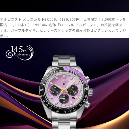
アルピニスト メカニカル HBC006J（130,900円／世界限定：7,000本〈うち
国内：1,000本〉） 1959年の名作「ローレル アルピニスト」の系譜を継ぐモ
デル。パープルダイヤルとレザーストラップの組み合わせがクラシカルでいい
感じ。