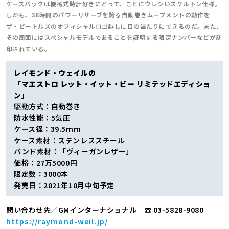
ケースバックは機械式時計好きにとって、ことにウレシいスケルトン仕様。
しかも、38時間のパワーリザーブを誇る自動巻きムーブメントの動作を
ザ・ビートルズのオフィシャルロゴ越しに目の当たりにできるのだ。また、
その周囲にはスペシャルモデルであることを証明する限定ナンバーなどが刻
印されている。
レイモンド・ウェイルの
「マエストロ レット・イット・ビー リミテッドエディショ
ン」
駆動方式：自動巻き
防水性能：5気圧
ケース径：39.5mm
ケース素材：ステンレススチール
バンド素材：「ヴィーガンレザー」
価格：27万5000円
限定数：3000本
発売日：2021年10月中旬予定
問い合わせ先／GMインターナショナル ☎ 03-5828-9080
https://raymond-weil.jp/