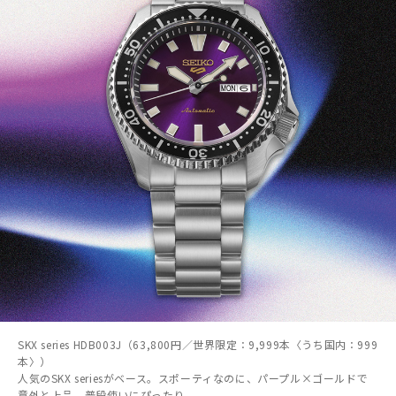
SKX series HDB003J（63,800円／世界限定：9,999本〈うち国内：999
本〉）
人気のSKX seriesがベース。スポーティなのに、パープル×ゴールドで
意外と上品。普段使いにぴったり。