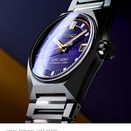
VANAC SDKV001（396,000円）