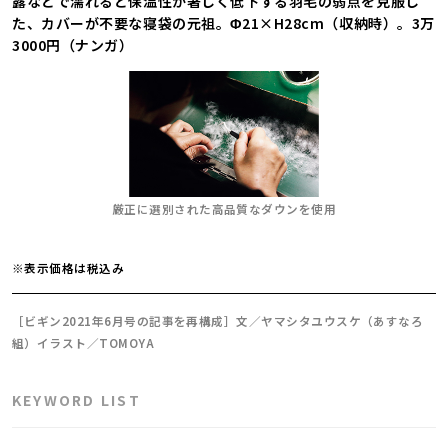
露などで濡れると保温性が著しく低下する羽毛の弱点を克服し
た、カバーが不要な寝袋の元祖。Φ21×H28cm（収納時）。3万
3000円（ナンガ）
厳正に選別された高品質なダウンを使用
※表示価格は税込み
［ビギン2021年6月号の記事を再構成］文／ヤマシタユウスケ（あすなろ
組）イラスト／TOMOYA
KEYWORD LIST