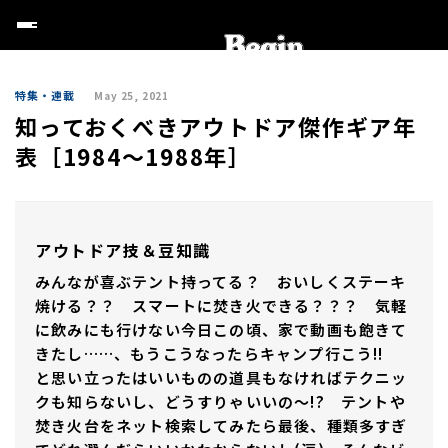
特集・連載
May 25, 2021
知っておくべきアウトドア傑作ギア年
表［1984〜1988年］
アウトドア技＆豆知識
みんなが喜ぶテント持ってる？ おいしくステーキ
焼ける？？ スマートに焚き火できる？？？ 気軽
に飲みにも行けない今日この頃、家で動画も飽きて
きたし……、もうこうなったらキャンプ行こう!!
と思い立ったはいいものの道具もなければテクニッ
クも知らないし、どうすりゃいいの～!? テントや
焚き火台をネット検索してみたら最後、種類多すぎ