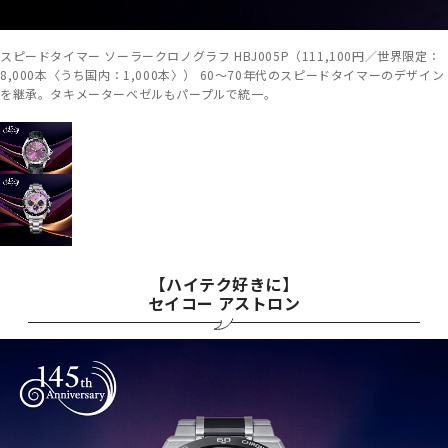
スピードタイマー ソーラークロノグラフ HBJ005P（111,100円／世界限定：
8,000本〈うち国内：1,000本〉） 60～70年代のスピードタイマーのデザイン
を継承。タキメーターベゼルもパープルで統一。
【ハイテク好きに】
セイコー アストロン