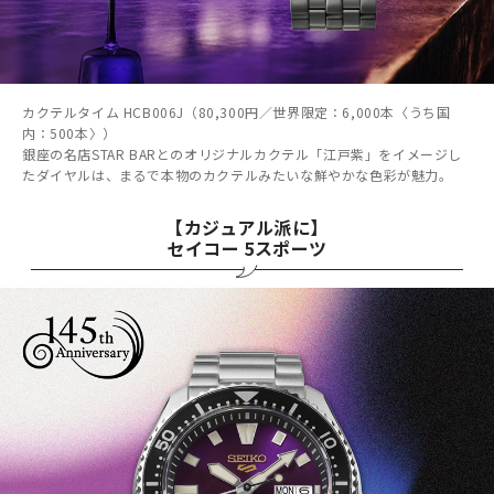
カクテルタイム HCB006J（80,300円／世界限定：6,000本〈うち国
内：500本〉）
銀座の名店STAR BARとのオリジナルカクテル「江戸紫」をイメージし
たダイヤルは、まるで本物のカクテルみたいな鮮やかな色彩が魅力。
【カジュアル派に】
セイコー 5スポーツ