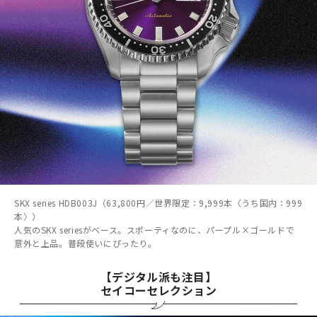
SKX series HDB003J（63,800円／世界限定：9,999本〈うち国内：999
本〉）
人気のSKX seriesがベース。スポーティなのに、パープル×ゴールドで
意外と上品。普段使いにぴったり。
【デジタル派も注目】
セイコーセレクション