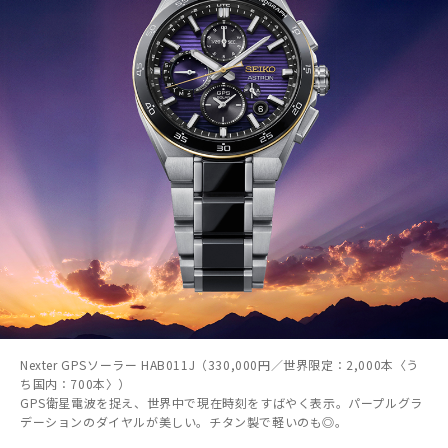
Nexter GPSソーラー HAB011J（330,000円／世界限定：2,000本〈う
ち国内：700本〉）
GPS衛星電波を捉え、世界中で現在時刻をすばやく表示。パープルグラ
デーションのダイヤルが美しい。チタン製で軽いのも◎。