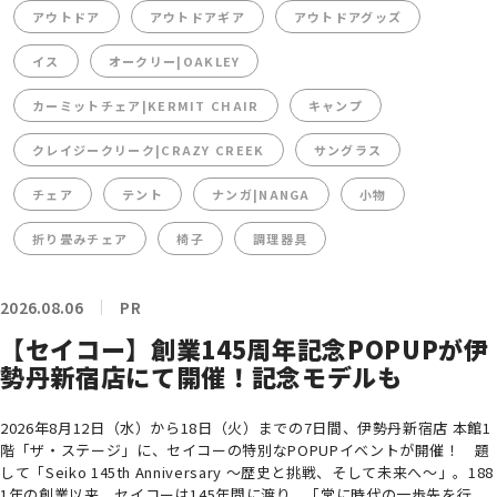
アウトドア
アウトドアギア
アウトドアグッズ
イス
オークリー|OAKLEY
カーミットチェア|KERMIT CHAIR
キャンプ
クレイジークリーク|CRAZY CREEK
サングラス
チェア
テント
ナンガ|NANGA
小物
折り畳みチェア
椅子
調理器具
2026.08.06
PR
【セイコー】創業145周年記念POPUPが伊
勢丹新宿店にて開催！記念モデルも
2026年8月12日（水）から18日（火）までの7日間、伊勢丹新宿店 本館1
階「ザ・ステージ」に、セイコーの特別なPOPUPイベントが開催！ 題
して「Seiko 145th Anniversary ～歴史と挑戦、そして未来へ～」。188
1年の創業以来、セイコーは145年間に渡り、「常に時代の一歩先を行