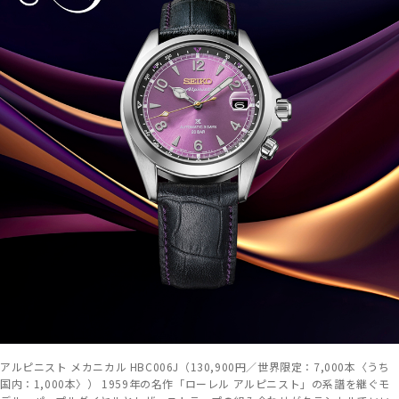
アルピニスト メカニカル HBC006J（130,900円／世界限定：7,000本〈うち
国内：1,000本〉） 1959年の名作「ローレル アルピニスト」の系譜を継ぐモ