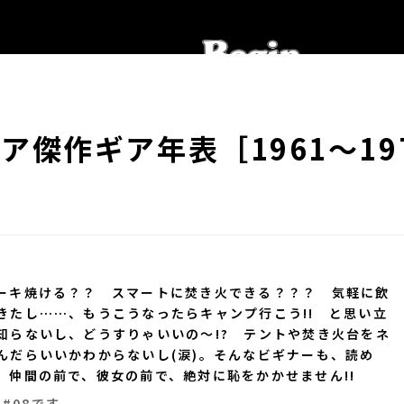
傑作ギア年表［1961〜19
ーキ焼ける？？ スマートに焚き火できる？？？ 気軽に飲
きたし……、もうこうなったらキャンプ行こう!! と思い立
知らないし、どうすりゃいいの～!? テントや焚き火台をネ
んだらいいかわからないし(涙)。そんなビギナーも、読め
、仲間の前で、彼女の前で、絶対に恥をかかせません!!
」#08です。