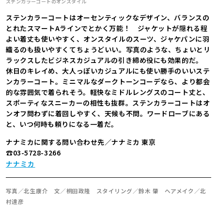
ステンカラーコートのオンスタイル
ステンカラーコートはオーセンティックなデザイン、バランスの
とれたスマートAラインでとかく万能！ ジャケットが隠れる程
よい着丈も使いやすく、オンスタイルのスーツ、ジャケパンに羽
織るのも扱いやすくてちょうどいい。写真のような、ちょいとリ
ラックスしたビジネスカジュアルの引き締め役にも効果的だ。
休日のキレイめ、大人っぽいカジュアルにも使い勝手のいいステ
ンカラーコート。ミニマルなダークトーンコーデなら、より都会
的な雰囲気で着られそう。軽快なミドルレングスのコート丈と、
スポーティなスニーカーの相性も抜群。ステンカラーコートはオ
ンオフ問わずに着回しやすく、天候も不問。ワードローブにある
と、いつ何時も頼りになる一着だ。
ナナミカに関する問い合わせ先／ナナミカ 東京
☎03-5728-3266
ナナミカ
写真／北生康介 文／桐田政隆 スタイリング／鈴木 肇 ヘアメイク／北
村達彦