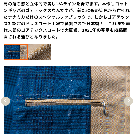
肩の落ち感と立体的で美しいAラインを奏でます。本作もコット
ンギャバのゴアテックスなんですが、新たに糸の染色から作られ
たナナミカだけのスペシャルファブリックで、しかもゴアテック
ス社認定のドレスコート工場で縫製された日本製！ これまた前
代未聞のゴアテックスコートで大反響、2021年の春夏も継続展
開される運びとなりました。
Pre
Nex
vio
t
us