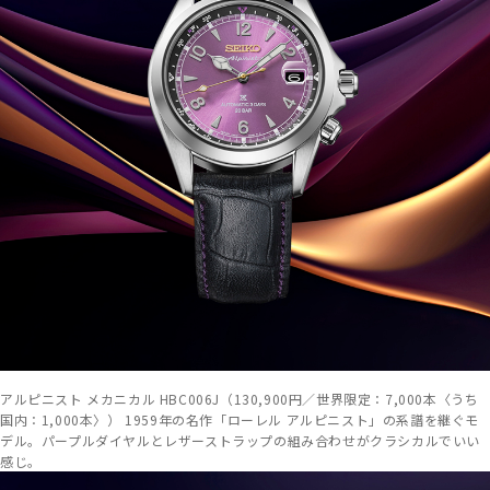
アルピニスト メカニカル HBC006J（130,900円／世界限定：7,000本〈うち
国内：1,000本〉） 1959年の名作「ローレル アルピニスト」の系譜を継ぐモ
デル。パープルダイヤルとレザーストラップの組み合わせがクラシカルでいい
感じ。