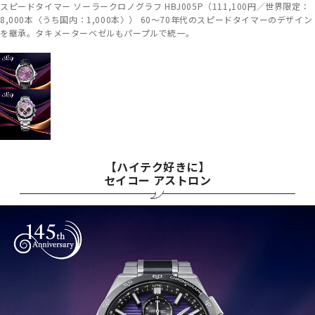
スピードタイマー ソーラークロノグラフ HBJ005P（111,100円／世界限定：
8,000本〈うち国内：1,000本〉） 60～70年代のスピードタイマーのデザイン
を継承。タキメーターベゼルもパープルで統一。
【ハイテク好きに】
セイコー アストロン