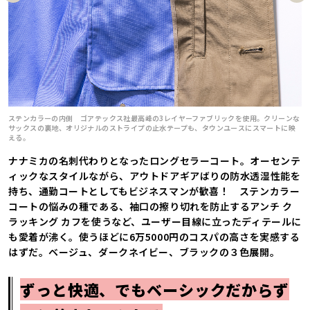
vio
t
us
ステンカラーの内側 ゴアテックス社最高峰の3レイヤーファブリックを使用。クリーンな
サックスの裏地、オリジナルのストライプの止水テープも、タウンユースにスマートに映
える。
ナナミカの名刺代わりとなったロングセラーコート。オーセンテ
ィックなスタイルながら、アウトドアギアばりの防水透湿性能を
持ち、通勤コートとしてもビジネスマンが歓喜！ ステンカラー
コートの悩みの種である、袖口の擦り切れを防止するアンチ ク
ラッキング カフを使うなど、ユーザー目線に立ったディテールに
も愛着が沸く。使うほどに6万5000円のコスパの高さを実感する
はずだ。ベージュ、ダークネイビー、ブラックの３色展開。
ずっと快適、でもベーシックだからず