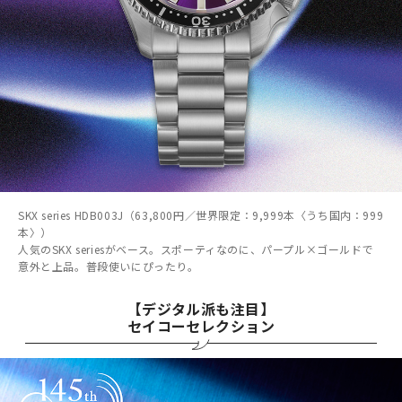
SKX series HDB003J（63,800円／世界限定：9,999本〈うち国内：999
本〉）
人気のSKX seriesがベース。スポーティなのに、パープル×ゴールドで
意外と上品。普段使いにぴったり。
【デジタル派も注目】
セイコーセレクション