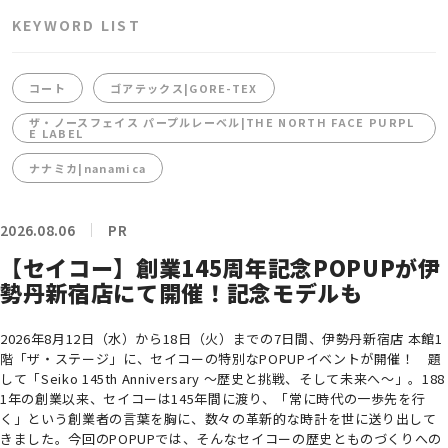
KEYWORD LIST
コート
ゴアテックス|GORE-TEX
ザ・ノースフェイス パープルレーベル|THE NORTH FACE PURPL
E LABEL
ナナミカ|nanamica
2026.08.06
PR
【セイコー】創業145周年記念POPUPが伊
勢丹新宿店にて開催！記念モデルも
2026年8月12日（水）から18日（火）までの7日間、伊勢丹新宿店 本館1
階「ザ・ステージ」に、セイコーの特別なPOPUPイベントが開催！ 題
して「Seiko 145th Anniversary ～歴史と挑戦、そして未来へ～」。188
1年の創業以来、セイコーは145年間に渡り、「常に時代の一歩先を行
く」という創業者の言葉を胸に、数々の革新的な時計を世に送り出して
きました。今回のPOPUPでは、そんなセイコーの歴史とものづくりへの