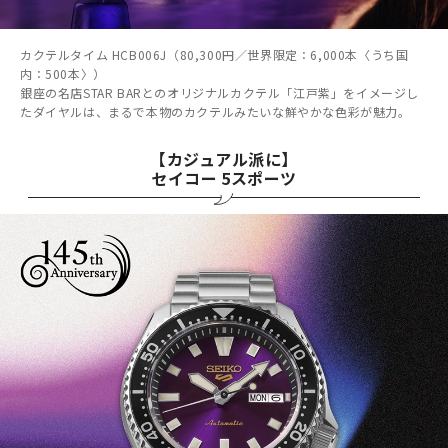
カクテルタイム HCB006J（80,300円／世界限定：6,000本〈うち国
内：500本〉）
銀座の名店STAR BARとのオリジナルカクテル「江戸紫」をイメージし
たダイヤルは、まるで本物のカクテルみたいな鮮やかな色彩が魅力。
【カジュアル派に】
セイコー 5スポーツ