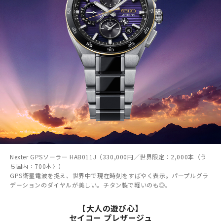
Nexter GPSソーラー HAB011J（330,000円／世界限定：2,000本〈う
ち国内：700本〉）
GPS衛星電波を捉え、世界中で現在時刻をすばやく表示。パープルグラ
デーションのダイヤルが美しい。チタン製で軽いのも◎。
【大人の遊び心】
セイコー プレザージュ