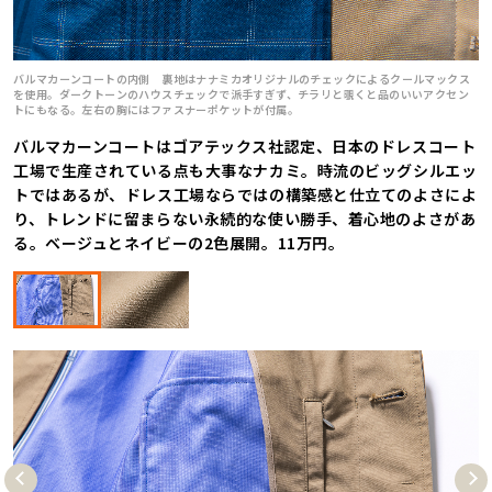
バルマカーンコートの内側 裏地はナナミカオリジナルのチェックによるクールマックス
を使用。ダークトーンのハウスチェックで派手すぎず、チラリと覗くと品のいいアクセン
トにもなる。左右の胸にはファスナーポケットが付属。
バルマカーンコートはゴアテックス社認定、日本のドレスコート
工場で生産されている点も大事なナカミ。時流のビッグシルエッ
トではあるが、ドレス工場ならではの構築感と仕立てのよさによ
り、トレンドに留まらない永続的な使い勝手、着心地のよさがあ
る。ベージュとネイビーの2色展開。11万円。
Pre
Nex