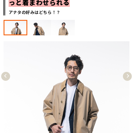
っと着まわせられる
アナタの好みはどちら！？
Pre
Nex
vio
t
us