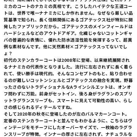
ミカのコートのナカミの真相です。こうしたハイテクな王道コー
トは、世界で唯一ナナミカにしか作れません。なぜなら厳しい品
質基準で知られ、長く信頼関係にあるゴアテックス社が特別に開
発したファブリックだから。ゴアテックスのメインフィールドは
ハードシェルなどのアウトドアギア。化繊じゃないコットンギャ
バの普遍的な表情に、優れた防水透湿性能を発揮するって、超異
例な素材なんです。他に天然素材×ゴアテックスってないでし
ょ？
初代のステンカラーコートは2008年に登場、以来継続展開され
るナナミカの代表作となりました。流行に左右されずに長く着ら
れて、使い勝手は現代的。そんなコンセプトのもと、貼り合わせ
るのが難しいコットンシェルとゴアテックスの融合を実現。野暮
ったさのないトラディショナルなAラインシルエットは、オンオ
フ問わずに万能。前身がセットイン、後ろ身がラグランのスプリ
ットラグランスリーブも、スマートに見えて可動性の高い、らし
さの感じられるディテールですね。
そして2020年の秋冬に登場したのが左のバルマカーンコート。
定番のステンカラーコートと並んでもわかるように、こちらはヴ
ィンテージをモチーフにしたオーバーサイズで、一枚袖のラグラ
ンスリーブが特徴。インナーの厚さに左右されず、ナチュラルな