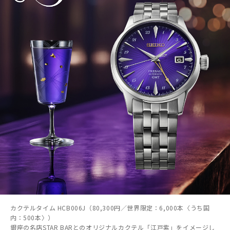
カクテルタイム HCB006J（80,300円／世界限定：6,000本〈うち国
内：500本〉）
銀座の名店STAR BARとのオリジナルカクテル「江戸紫」をイメージし