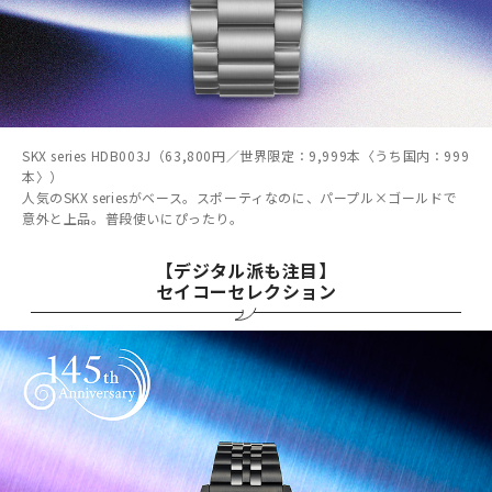
SKX series HDB003J（63,800円／世界限定：9,999本〈うち国内：999
本〉）
人気のSKX seriesがベース。スポーティなのに、パープル×ゴールドで
意外と上品。普段使いにぴったり。
【デジタル派も注目】
セイコーセレクション