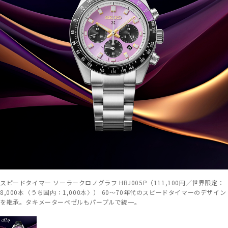
スピードタイマー ソーラークロノグラフ HBJ005P（111,100円／世界限定：
8,000本〈うち国内：1,000本〉） 60～70年代のスピードタイマーのデザイン
を継承。タキメーターベゼルもパープルで統一。