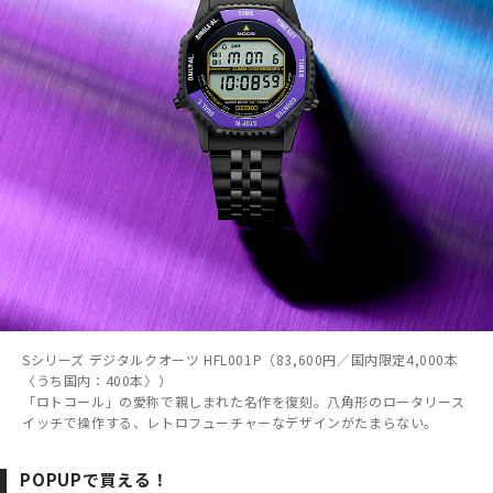
Sシリーズ デジタルクオーツ HFL001P（83,600円／国内限定4,000本
〈うち国内：400本〉）
「ロトコール」の愛称で親しまれた名作を復刻。八角形のロータリース
イッチで操作する、レトロフューチャーなデザインがたまらない。
POPUPで買える！