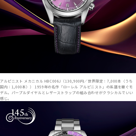
アルピニスト メカニカル HBC006J（130,900円／世界限定：7,000本〈うち
国内：1,000本〉） 1959年の名作「ローレル アルピニスト」の系譜を継ぐモ
デル。パープルダイヤルとレザーストラップの組み合わせがクラシカルでいい
感じ。