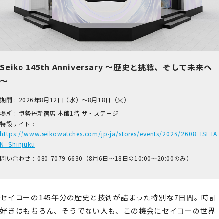
Seiko 145th Anniversary ～歴史と挑戦、そして未来へ
～
期間 :
2026年8月12日（水）～8月18日（火）
場所 :
伊​勢丹新宿店 本​館1階 ザ​・ステージ
特設サイト :
https://www.seikowatches.com/jp-ja/stores/events/2026/2608_ISETA
N_Shinjuku
問い合わせ :
0​80-7​079-6​630（8月6日～18日の1​0:00～2​0:00のみ）
セイコーの145年分の歴史と技術が詰まった特別な7日間。時計
好きはもちろん、そうでない人も、この機会にセイコーの世界