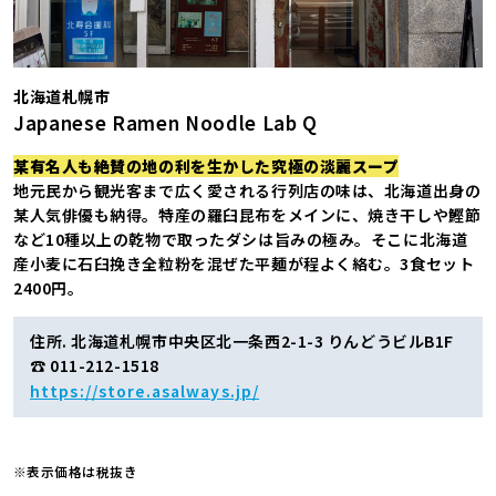
北海道札幌市
Japanese Ramen Noodle Lab Q
某有名人も絶賛の地の利を生かした究極の淡麗スープ
地元民から観光客まで広く愛される行列店の味は、北海道出身の
某人気俳優も納得。特産の羅臼昆布をメインに、焼き干しや鰹節
など10種以上の乾物で取ったダシは旨みの極み。そこに北海道
産小麦に石臼挽き全粒粉を混ぜた平麺が程よく絡む。3食セット
2400円。
住所. 北海道札幌市中央区北一条西2-1-3 りんどうビルB1F
☎ 011-212-1518
https://store.asalways.jp/
※表示価格は税抜き