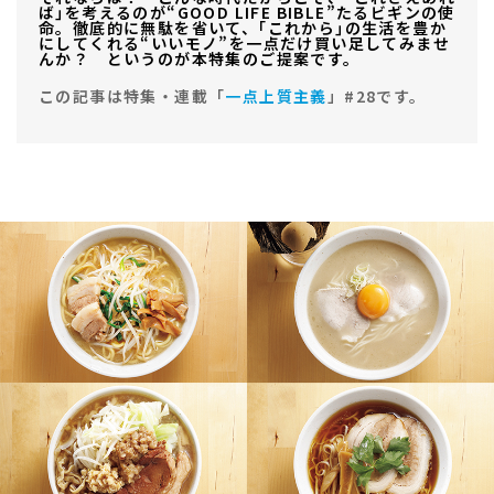
ば｣を考えるのが“GOOD LIFE BIBLE”たるビギンの使
命。徹底的に無駄を省いて、｢これから｣の生活を豊か
にしてくれる“いいモノ”を一点だけ買い足してみませ
んか？ というのが本特集のご提案です。
この記事は特集・連載「
一点上質主義
」#28です。