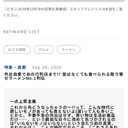
［ビギン2020年10月号の記事を再構成］スタッフクレジットは本誌をご覧
ください。
KEYWORD LIST
おうち時間
グルメ
ラーメン
特集・連載
Sep 29, 2020
外出自粛であの行列店まで!? 並ばなくても食べられる取り寄
せラーメンNo.1列伝
一点上質主義
これから先どうなっちゃうの〜!?って、こんな時代に
欲しいモノがあっても買えないよ(涙)って人も多いこ
とかと。不要不急の外出はせず、買い物は生活必需品
だけ……、という窮屈な日々に改めて気づかされるの
は｢いらないモノはいらない｣という当たり前の真実。
それならば！ こんな時代だからこそ、｢これさえあれ