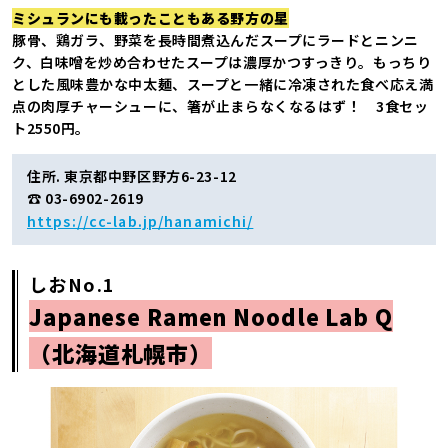
ミシュランにも載ったこともある野方の星
豚骨、鶏ガラ、野菜を長時間煮込んだスープにラードとニンニ
ク、白味噌を炒め合わせたスープは濃厚かつすっきり。もっちり
とした風味豊かな中太麺、スープと一緒に冷凍された食べ応え満
点の肉厚チャーシューに、箸が止まらなくなるはず！ 3食セッ
ト2550円。
住所. 東京都中野区野方6-23-12
☎ 03-6902-2619
https://cc-lab.jp/hanamichi/
しおNo.1
Japanese Ramen Noodle Lab Q
（北海道札幌市）