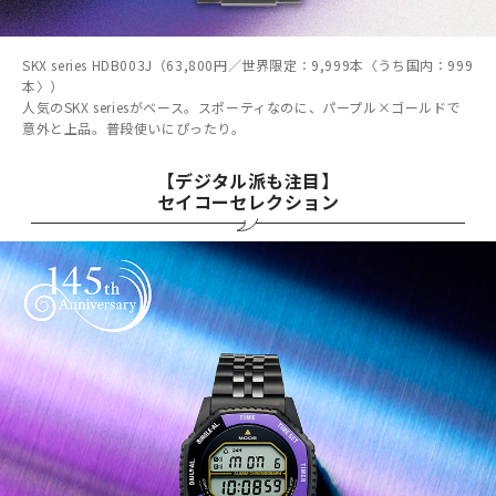
SKX series HDB003J（63,800円／世界限定：9,999本〈うち国内：999
本〉）
人気のSKX seriesがベース。スポーティなのに、パープル×ゴールドで
意外と上品。普段使いにぴったり。
【デジタル派も注目】
セイコーセレクション