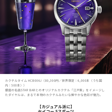
カクテルタイム HCB006J（80,300円／世界限定：6,000本〈うち国
内：500本〉）
銀座の名店STAR BARとのオリジナルカクテル「江戸紫」をイメージし
たダイヤルは、まるで本物のカクテルみたいな鮮やかな色彩が魅力。
【カジュアル派に】
セイコー 5スポーツ