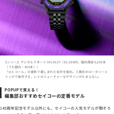
Sシリーズ デジタルクオーツ HFL001P（83,600円／国内限定4,000本
〈うち国内：400本〉）
「ロトコール」の愛称で親しまれた名作を復刻。八角形のロータリース
イッチで操作する、レトロフューチャーなデザインがたまらない。
POPUPで買える！
編集部おすすめセイコーの定番モデル
145周年記念モデル以外にも、セイコーの人気モデルが勢ぞろ