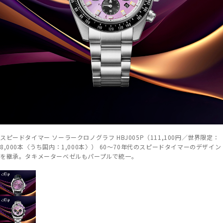
スピードタイマー ソーラークロノグラフ HBJ005P（111,100円／世界限定：
8,000本〈うち国内：1,000本〉） 60～70年代のスピードタイマーのデザイン
を継承。タキメーターベゼルもパープルで統一。