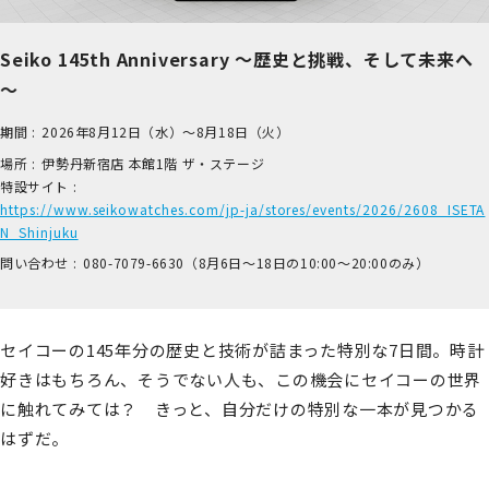
Seiko 145th Anniversary ～歴史と挑戦、そして未来へ
～
期間 :
2026年8月12日（水）～8月18日（火）
場所 :
伊​勢丹新宿店 本​館1階 ザ​・ステージ
特設サイト :
https://www.seikowatches.com/jp-ja/stores/events/2026/2608_ISETA
N_Shinjuku
問い合わせ :
0​80-7​079-6​630（8月6日～18日の1​0:00～2​0:00のみ）
セイコーの145年分の歴史と技術が詰まった特別な7日間。時計
好きはもちろん、そうでない人も、この機会にセイコーの世界
に触れてみては？ きっと、自分だけの特別な一本が見つかる
はずだ。