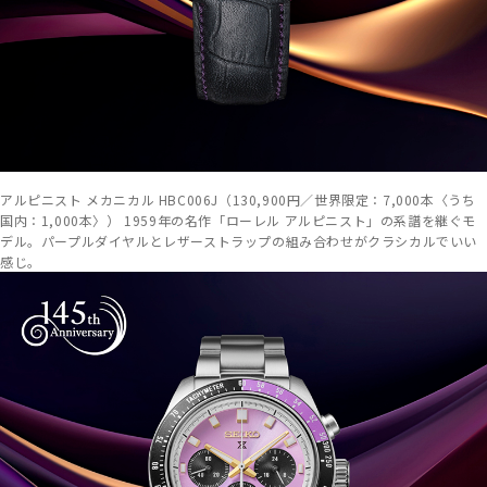
アルピニスト メカニカル HBC006J（130,900円／世界限定：7,000本〈うち
国内：1,000本〉） 1959年の名作「ローレル アルピニスト」の系譜を継ぐモ
デル。パープルダイヤルとレザーストラップの組み合わせがクラシカルでいい
感じ。