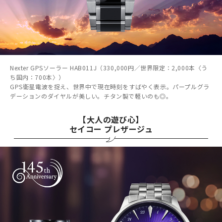
Nexter GPSソーラー HAB011J（330,000円／世界限定：2,000本〈う
ち国内：700本〉）
GPS衛星電波を捉え、世界中で現在時刻をすばやく表示。パープルグラ
デーションのダイヤルが美しい。チタン製で軽いのも◎。
【大人の遊び心】
セイコー プレザージュ