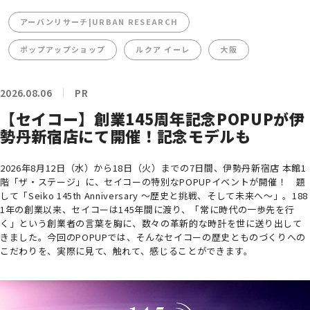
アーバンリサーチ|URBAN RESEARCH
ポップアップショップ
ルクア イーレ
大阪
2026.08.06
PR
【セイコー】創業145周年記念POPUPが伊
勢丹新宿店にて開催！記念モデルも
2026年8月12日（水）から18日（火）までの7日間、伊勢丹新宿店 本館1
階「ザ・ステージ」に、セイコーの特別なPOPUPイベントが開催！ 題
して「Seiko 145th Anniversary ～歴史と挑戦、そして未来へ～」。188
1年の創業以来、セイコーは145年間に渡り、「常に時代の一歩先を行
く」という創業者の言葉を胸に、数々の革新的な時計を世に送り出して
きました。今回のPOPUPでは、そんなセイコーの歴史とものづくりへの
こだわりを、実際に見て、触れて、感じることができます。