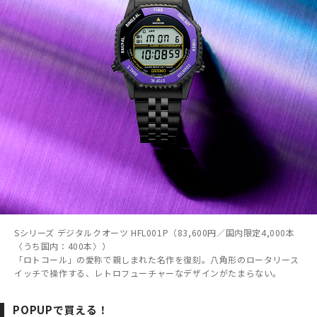
Sシリーズ デジタルクオーツ HFL001P（83,600円／国内限定4,000本
〈うち国内：400本〉）
「ロトコール」の愛称で親しまれた名作を復刻。八角形のロータリース
イッチで操作する、レトロフューチャーなデザインがたまらない。
POPUPで買える！