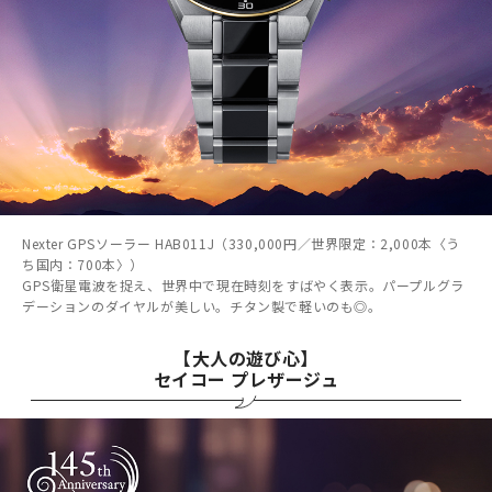
Nexter GPSソーラー HAB011J（330,000円／世界限定：2,000本〈う
ち国内：700本〉）
GPS衛星電波を捉え、世界中で現在時刻をすばやく表示。パープルグラ
デーションのダイヤルが美しい。チタン製で軽いのも◎。
【大人の遊び心】
セイコー プレザージュ