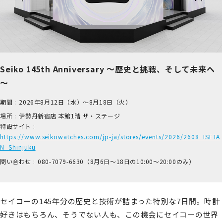
Seiko 145th Anniversary ～歴史と挑戦、そして未来へ
～
期間 :
2026年8月12日（水）～8月18日（火）
場所 :
伊​勢丹新宿店 本​館1階 ザ​・ステージ
特設サイト :
https://www.seikowatches.com/jp-ja/stores/events/2026/2608_ISETA
N_Shinjuku
問い合わせ :
0​80-7​079-6​630（8月6日～18日の1​0:00～2​0:00のみ）
セイコーの145年分の歴史と技術が詰まった特別な7日間。時計
好きはもちろん、そうでない人も、この機会にセイコーの世界