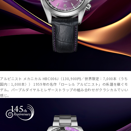
アルピニスト メカニカル HBC006J（130,900円／世界限定：7,000本〈うち
国内：1,000本〉） 1959年の名作「ローレル アルピニスト」の系譜を継ぐモ
デル。パープルダイヤルとレザーストラップの組み合わせがクラシカルでいい
感じ。