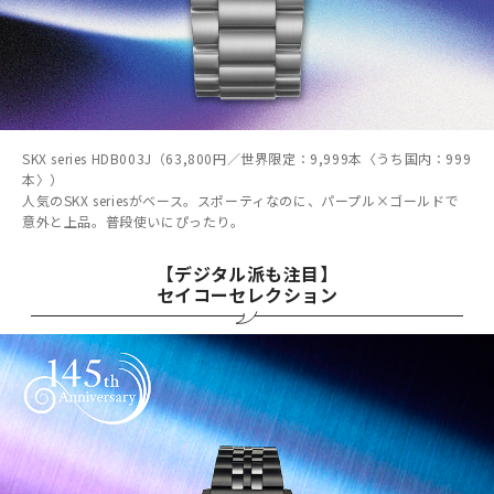
SKX series HDB003J（63,800円／世界限定：9,999本〈うち国内：999
本〉）
人気のSKX seriesがベース。スポーティなのに、パープル×ゴールドで
意外と上品。普段使いにぴったり。
【デジタル派も注目】
セイコーセレクション