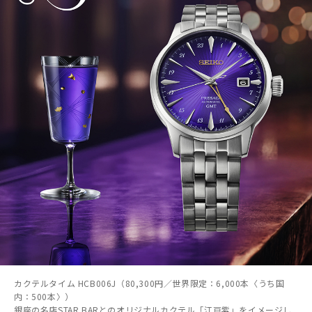
カクテルタイム HCB006J（80,300円／世界限定：6,000本〈うち国
内：500本〉）
銀座の名店STAR BARとのオリジナルカクテル「江戸紫」をイメージし