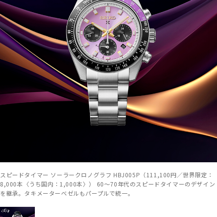
スピードタイマー ソーラークロノグラフ HBJ005P（111,100円／世界限定：
8,000本〈うち国内：1,000本〉） 60～70年代のスピードタイマーのデザイン
を継承。タキメーターベゼルもパープルで統一。