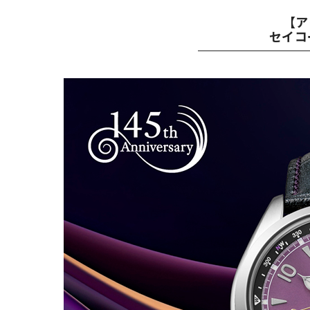
【ア
セイコ