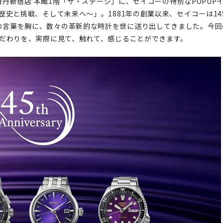
伊勢丹新宿店 本館1階「ザ・ステージ」に、セイコーの特別なPOPUP
ary ～歴史と挑戦、そして未来へ～」。1881年の創業以来、セイコーは14
の言葉を胸に、数々の革新的な時計を世に送り出してきました。今回
こだわりを、実際に見て、触れて、感じることができます。