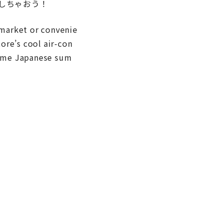
しちゃおう！
rmarket or convenie
tore’s cool air-con
some Japanese sum