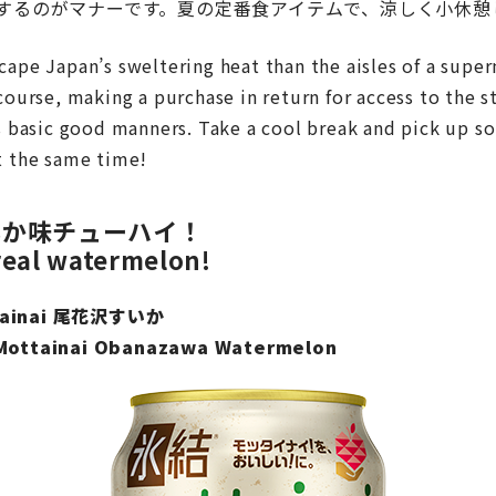
するのがマナーです。夏の定番食アイテムで、涼しく小休憩
cape Japan’s sweltering heat than the aisles of a supe
course, making a purchase in return for access to the s
is basic good manners. Take a cool break and pick up 
t the same time!
いか味チューハイ！
 real watermelon!
ainai 尾花沢すいか
/ Mottainai Obanazawa Watermelon