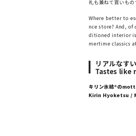
礼も兼ねて買いもの
Where better to es
nce store? And, of 
ditioned interior 
mertime classics a
リアルなす
Tastes like
キリン氷結®のmott
Kirin Hyoketsu 