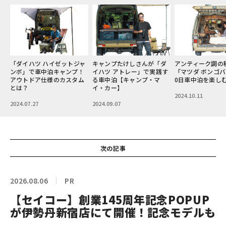
ャ
キャンプたけしさんが「ダ
アンティーク調の秘密基地
2代目エクストレ
！
イハツ アトレー」で実践す
「マツダ ボンゴバン」で36
む、星好きにはた
ム
る車中泊【キャンプ・マ
0日車中泊を楽しむ
山奥の車中泊とは
イ・カー】
2024.10.11
2024.11.05
2024.09.07
次の記事
2026.08.06
PR
【セイコー】創業145周年記念POPUP
が伊勢丹新宿店にて開催！記念モデルも