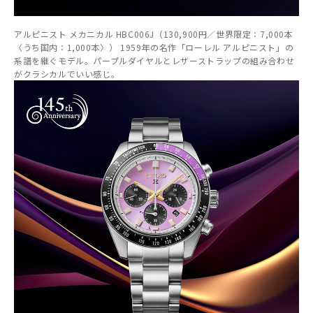
アルピニスト メカニカル HBC006J（130,900円／世界限定：7,000本
〈うち国内：1,000本〉） 1959年の名作「ローレル アルピニスト」の
系譜を継ぐモデル。パープルダイヤルとレザーストラップの組み合わせ
がクラシカルでいい感じ。