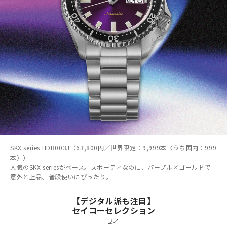
SKX series HDB003J（63,800円／世界限定：9,999本〈うち国内：999
本〉）
人気のSKX seriesがベース。スポーティなのに、パープル×ゴールドで
意外と上品。普段使いにぴったり。
【デジタル派も注目】
セイコーセレクション