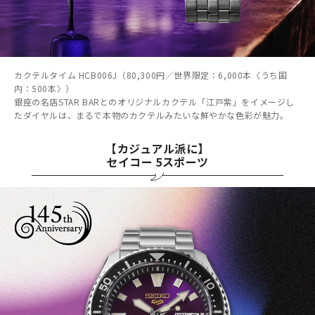
カクテルタイム HCB006J（80,300円／世界限定：6,000本〈うち国
内：500本〉）
銀座の名店STAR BARとのオリジナルカクテル「江戸紫」をイメージし
たダイヤルは、まるで本物のカクテルみたいな鮮やかな色彩が魅力。
【カジュアル派に】
セイコー 5スポーツ