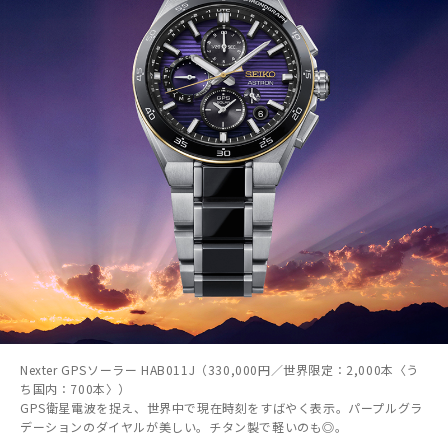
Nexter GPSソーラー HAB011J（330,000円／世界限定：2,000本〈う
ち国内：700本〉）
GPS衛星電波を捉え、世界中で現在時刻をすばやく表示。パープルグラ
デーションのダイヤルが美しい。チタン製で軽いのも◎。