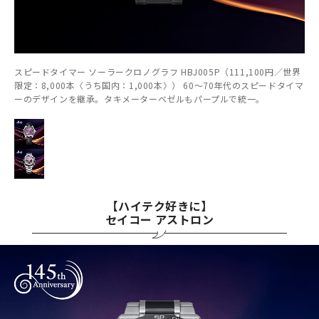
スピードタイマー ソーラークロノグラフ HBJ005P（111,100円／世界
限定：8,000本〈うち国内：1,000本〉） 60～70年代のスピードタイマ
ーのデザインを継承。タキメーターベゼルもパープルで統一。
【ハイテク好きに】
セイコー アストロン