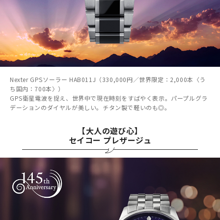
Nexter GPSソーラー HAB011J（330,000円／世界限定：2,000本〈う
ち国内：700本〉）
GPS衛星電波を捉え、世界中で現在時刻をすばやく表示。パープルグラ
デーションのダイヤルが美しい。チタン製で軽いのも◎。
【大人の遊び心】
セイコー プレザージュ