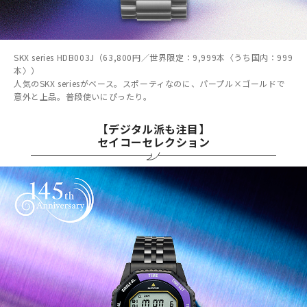
SKX series HDB003J（63,800円／世界限定：9,999本〈うち国内：999
本〉）
人気のSKX seriesがベース。スポーティなのに、パープル×ゴールドで
意外と上品。普段使いにぴったり。
【デジタル派も注目】
セイコーセレクション