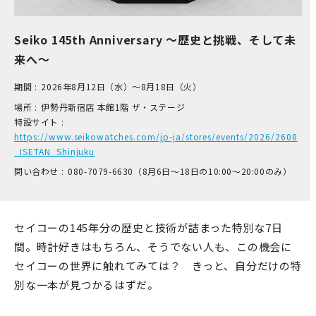
Seiko 145th Anniversary ～歴史と挑戦、そして未
来へ～
期間 :
2026年8月12日（水）～8月18日（火）
場所 :
伊​勢丹新宿店 本​館1階 ザ​・ステージ
特設サイト :
https://www.seikowatches.com/jp-ja/stores/events/2026/2608
_ISETAN_Shinjuku
問い合わせ :
0​80-7​079-6​630（8月6日～18日の1​0:00～2​0:00のみ）
セイコーの145年分の歴史と技術が詰まった特別な7日
間。時計好きはもちろん、そうでない人も、この機会に
セイコーの世界に触れてみては？ きっと、自分だけの特
別な一本が見つかるはずだ。