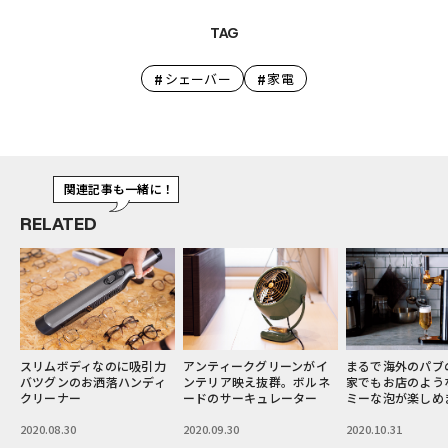
TAG
#
#
シェーバー
家電
関連記事も一緒に！
RELATED
力
アンティークグリーンがイ
まるで海外のパブのよう。
臨場感のある大迫
ィ
ンテリア映え抜群。ボルネ
家でもお店のようなクリー
ドを楽しめる。ソ
ードのサーキュレーター
ミーな泡が楽しめます♡
ウンドバー
2020.09.30
2020.10.31
2020.11.30