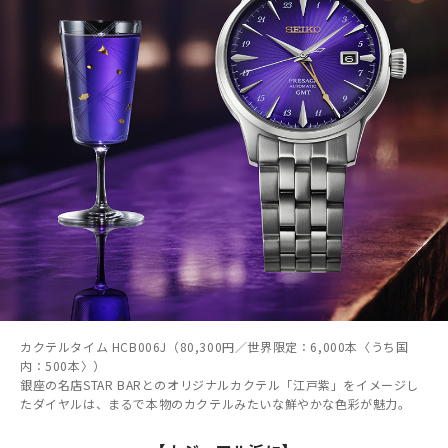
カクテルタイム HCB006J（80,300円／世界限定：6,000本〈うち国
内：500本〉）
銀座の名店STAR BARとのオリジナルカクテル「江戸紫」をイメージし
たダイヤルは、まるで本物のカクテルみたいな鮮やかな色彩が魅力。