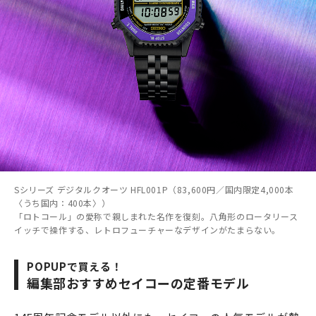
Sシリーズ デジタルクオーツ HFL001P（83,600円／国内限定4,000本
〈うち国内：400本〉）
「ロトコール」の愛称で親しまれた名作を復刻。八角形のロータリース
イッチで操作する、レトロフューチャーなデザインがたまらない。
POPUPで買える！
編集部おすすめセイコーの定番モデル