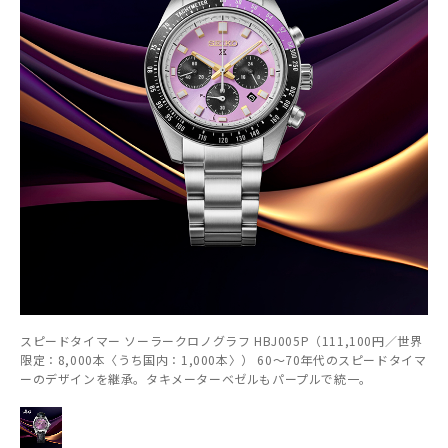
スピードタイマー ソーラークロノグラフ HBJ005P（111,100円／世界
限定：8,000本〈うち国内：1,000本〉） 60～70年代のスピードタイマ
ーのデザインを継承。タキメーターベゼルもパープルで統一。