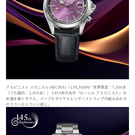
アルピニスト メカニカル HBC006J（130,900円／世界限定：7,000本
〈うち国内：1,000本〉） 1959年の名作「ローレル アルピニスト」の
系譜を継ぐモデル。パープルダイヤルとレザーストラップの組み合わせ
がクラシカルでいい感じ。