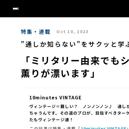
特集・連載
Oct 10, 2023
”通しか知らない”をサクッと学ぶ［
「ミリタリー由来でも
薫りが漂います」
10minutes VINTAGE
ヴィンテージ＝難しい？ ノンノンノン♪ 通し
ちゃうんです。その道のプロが、目指すべきター
たもヴィンテージ通！
この記事は特集・連載「
10minutes VINTAGE