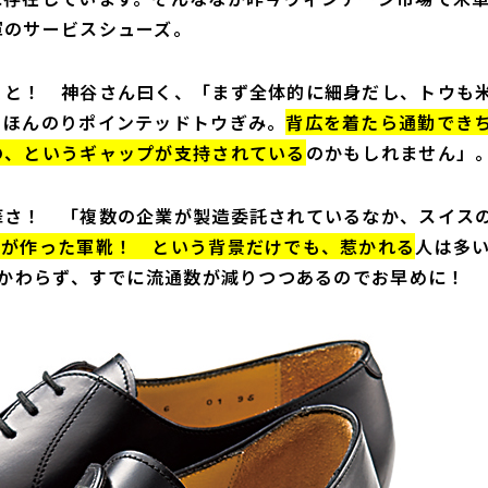
軍のサービスシューズ。
こと！ 神谷さん曰く、「まず全体的に細身だし、トウも
、ほんのりポインテッドトウぎみ。
背広を着たら通勤でき
の、というギャップが支持されている
のかもしれません」
華さ！ 「複数の企業が製造委託されているなか、スイス
ーが作った軍靴！ という背景だけでも、惹かれる
人は多
かかわらず、すでに流通数が減りつつあるのでお早めに！