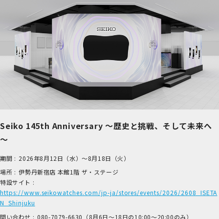
Seiko 145th Anniversary ～歴史と挑戦、そして未来へ
～
期間 :
2026年8月12日（水）～8月18日（火）
場所 :
伊​勢丹新宿店 本​館1階 ザ​・ステージ
特設サイト :
https://www.seikowatches.com/jp-ja/stores/events/2026/2608_ISETA
N_Shinjuku
問い合わせ :
0​80-7​079-6​630（8月6日～18日の1​0:00～2​0:00のみ）