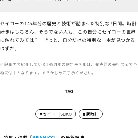
セイコーの145年分の歴史と技術が詰まった特別な7日間。時計
好きはもちろん、そうでない人も、この機会にセイコーの世界
に触れてみては？ きっと、自分だけの特別な一本が見つかる
はずだ。
※記事内で紹介している145周年の限定モデルは、発売前の先行展示で予
約受付中となります。あらかじめご了承ください。
TAG
#
#
セイコー|SEIKO
腕時計
特集・連載「
GRAMICCI
」の最新記事