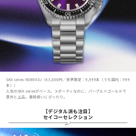
SKX series HDB003J（63,800円／世界限定：9,999本〈うち国内：999
本〉）
人気のSKX seriesがベース。スポーティなのに、パープル×ゴールドで
意外と上品。普段使いにぴったり。
【デジタル派も注目】
セイコーセレクション