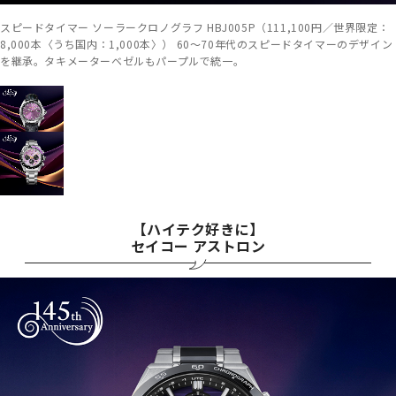
スピードタイマー ソーラークロノグラフ HBJ005P（111,100円／世界限定：
8,000本〈うち国内：1,000本〉） 60～70年代のスピードタイマーのデザイン
を継承。タキメーターベゼルもパープルで統一。
【ハイテク好きに】
セイコー アストロン