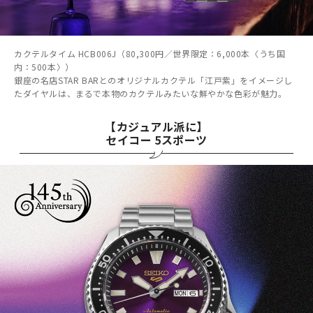
カクテルタイム HCB006J（80,300円／世界限定：6,000本〈うち国
内：500本〉）
銀座の名店STAR BARとのオリジナルカクテル「江戸紫」をイメージし
たダイヤルは、まるで本物のカクテルみたいな鮮やかな色彩が魅力。
【カジュアル派に】
セイコー 5スポーツ