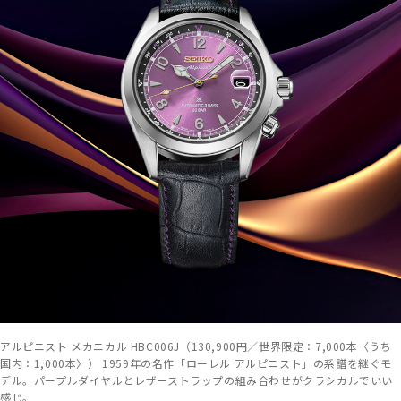
アルピニスト メカニカル HBC006J（130,900円／世界限定：7,000本〈うち
国内：1,000本〉） 1959年の名作「ローレル アルピニスト」の系譜を継ぐモ
デル。パープルダイヤルとレザーストラップの組み合わせがクラシカルでいい
感じ。