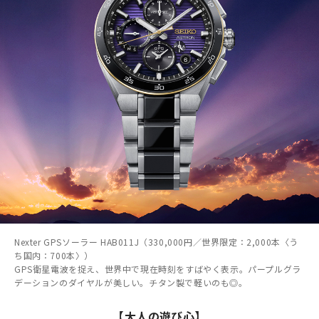
Nexter GPSソーラー HAB011J（330,000円／世界限定：2,000本〈う
ち国内：700本〉）
GPS衛星電波を捉え、世界中で現在時刻をすばやく表示。パープルグラ
デーションのダイヤルが美しい。チタン製で軽いのも◎。
【大人の遊び心】