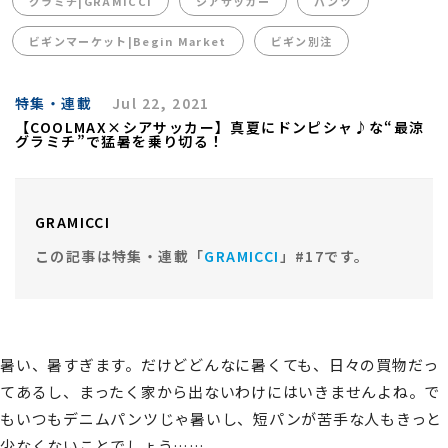
グラミチ|GRAMICCI
シアサッカー
パンツ
ビギンマーケット|Begin Market
ビギン別注
特集・連載
Jul 22, 2021
【COOLMAX×シアサッカー】真夏にドンピシャ♪な“最涼
グラミチ”で猛暑を乗り切る！
GRAMICCI
この記事は特集・連載「
GRAMICCI
」#17です。
暑い、暑すぎます。だけどどんなに暑くても、日々の買物だっ
てあるし、まったく家から出ないわけにはいきませんよね。で
もいつもデニムパンツじゃ暑いし、短パンが苦手な人もきっと
少なくないことでしょう……。